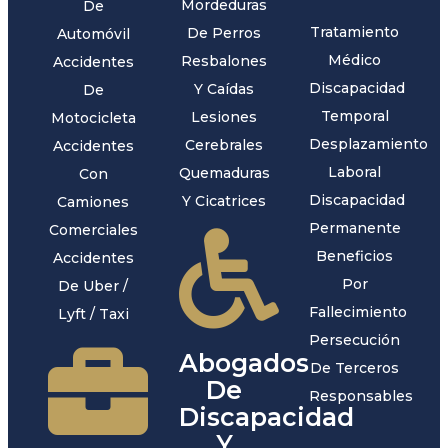
Mordeduras
De
Tratamiento
De Perros
Automóvil
Médico
Resbalones
Accidentes
Discapacidad
Y Caídas
De
Temporal
Lesiones
Motocicleta
Desplazamiento
Cerebrales
Accidentes
Laboral
Quemaduras
Con
Discapacidad
Y Cicatrices
Camiones
Permanente
Comerciales
Beneficios
Accidentes
Por
De Uber /
Fallecimiento
Lyft / Taxi
Persecución
Abogados
De Terceros
De
Responsables
Discapacidad
Y