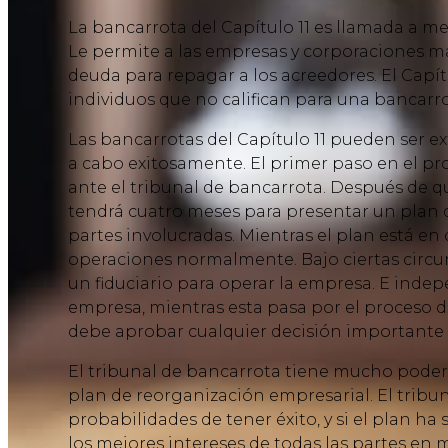
La bancarrota del Capítulo 11 es llamada a m
Le permite a las empresas y corporaciones m
deuda para repagar a los acreedores. El Capít
individuos que no califican para una bancarrot
Las bancarrotas del Capítulo 11 pueden ser e
a cabo exitosamente. El primer paso en el pr
ante el tribunal de bancarrota. Después de que
tendrá cuatro meses para presentar un plan d
partes involucradas. Mientras el plan está en
operaciones normalmente. Bajo ciertas circun
un fiduciario para operar la empresa. E inde
empresa, mientras esta pasa por el proceso d
debe aprobar cualquier decisión importante 
El tribunal de bancarrota tiene mucho poder
plan de reorganización empresarial. El tribu
probabilidades de tener éxito, y si el plan h
los mejores intereses de todas las partes en 