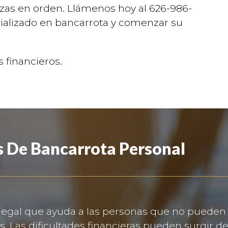
zas en orden. Llámenos hoy al 626-986-
ializado en bancarrota y comenzar su
 financieros.
 De Bancarrota Personal
 legal que ayuda a las personas que no pueden
as. Las dificultades financieras pueden surgir d