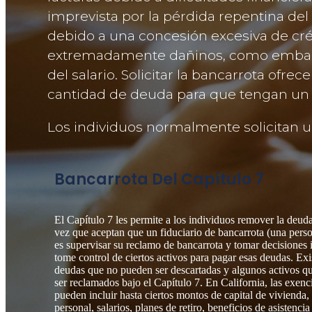
imprevista por la pérdida repentina del
debido a una concesión excesiva de créd
extremadamente dañinos, como embargo
del salario. Solicitar la bancarrota of
cantidad de deuda para que tengan un 
Los individuos normalmente solicitan u
Bancarrota Del Capítulo 7
El Capítulo 7 les permite a los individuos remover la deuda 
vez que aceptan que un fiduciario de bancarrota (una pers
es supervisar su reclamo de bancarrota y tomar decisiones 
tome control de ciertos activos para pagar esas deudas. Ex
deudas que no pueden ser descartadas y algunos activos q
ser reclamados bajo el Capítulo 7. En California, las exenc
pueden incluir hasta ciertos montos de capital de vivienda
personal, salarios, planes de retiro, beneficios de asistencia