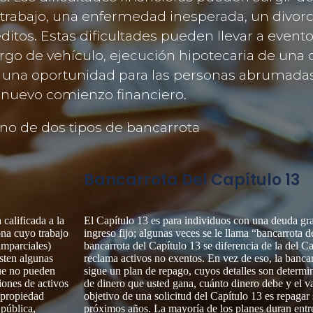
 trabajo, una enfermedad inesperada, un divorci
itos. Estas dificultades pueden llevar a event
 de vehículo, ejecución hipotecaria de una 
rece una oportunidad para las personas abrumada
nuevo comienzo financiero.
no de dos tipos de bancarrota
Bancarrota Del Capítulo 13
calificada a la
El Capítulo 13 es para individuos con una deuda gr
ona cuyo trabajo
ingreso fijo; algunas veces se le llama “bancarrota d
imparciales)
bancarrota del Capítulo 13 se diferencia de la del C
isten algunas
reclama activos no exentos. En vez de eso, la banca
ue no pueden
sigue un plan de repago, cuyos detalles son determi
iones de activos
de dinero que usted gana, cuánto dinero debe y el va
, propiedad
objetivo de una solicitud del Capítulo 13 es repagar
 pública,
próximos años. La mayoría de los planes duran entre