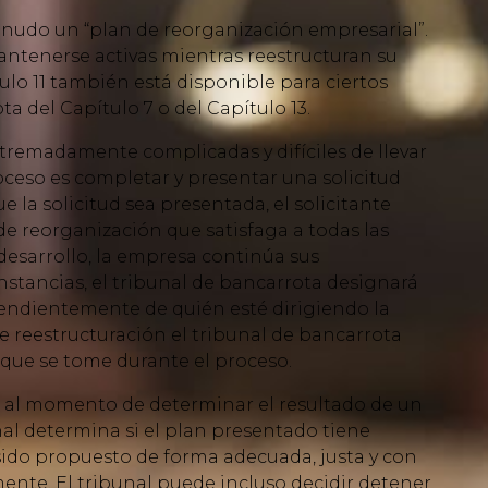
enudo un “plan de reorganización empresarial”.
antenerse activas mientras reestructuran su
ulo 11 también está disponible para ciertos
a del Capítulo 7 o del Capítulo 13.
xtremadamente complicadas y difíciles de llevar
oceso es completar y presentar una solicitud
 la solicitud sea presentada, el solicitante
e reorganización que satisfaga a todas las
 desarrollo, la empresa continúa sus
stancias, el tribunal de bancarrota designará
pendientemente de quién esté dirigiendo la
e reestructuración el tribunal de bancarrota
que se tome durante el proceso.
 al momento de determinar el resultado de un
nal determina si el plan presentado tiene
a sido propuesto de forma adecuada, justa y con
mente. El tribunal puede incluso decidir detener