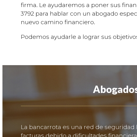
firma. Le ayudaremos a poner sus finan
3792 para hablar con un abogado espec
nuevo camino financiero.
Podemos ayudarle a lograr sus objetivos
Abogados
La bancarrota es una red de seguridad
facturas debido a dificultades financier