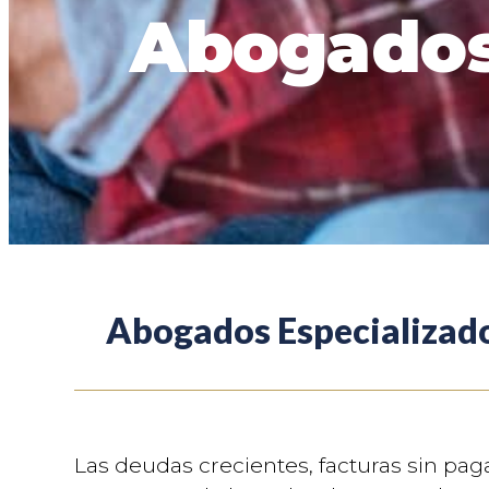
usando
Abogados 
un
lector
de
pantalla;
Presione
Control-
F10
para
abrir
un
menú
de
accesibilidad.
Abogados Especializad
Las deudas crecientes, facturas sin pag