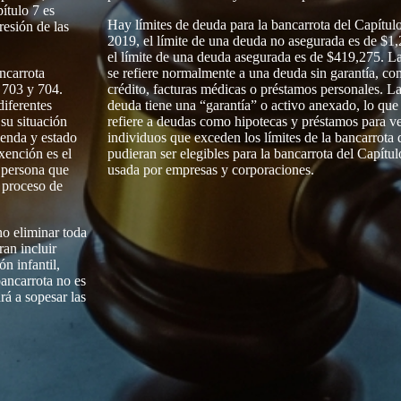
ítulo 7 es
Hay límites de deuda para la bancarrota del Capítul
resión de las
2019, el límite de una deuda no asegurada es de $1
el límite de una deuda asegurada es de $419,275. L
ncarrota
se refiere normalmente a una deuda sin garantía, co
 703 y 704.
crédito, facturas médicas o préstamos personales. L
diferentes
deuda tiene una “garantía” o activo anexado, lo qu
su situación
refiere a deudas como hipotecas y préstamos para v
ienda y estado
individuos que exceden los límites de la bancarrota 
xención es el
pudieran ser elegibles para la bancarrota del Capít
a persona que
usada por empresas y corporaciones.
l proceso de
no eliminar toda
an incluir
n infantil,
bancarrota no es
rá a sopesar las