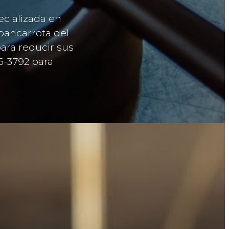
ecializada en
bancarrota del
ara reducir sus
6-3792 para