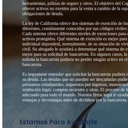
herramientas, pólizas de seguro y otros. El objetivo del Cap
ofrecer activos no exentos para la venta a cambio de la sup
obligaciones de deuda.
La ley de California ofrece dos sistemas de exención de ba
diferentes, comúnmente conocidos por sus códigos civiles:
Cada sistema ofrece diferentes niveles de exenciones para 
activos protegidos. Qué sistema de exención es mejor para 
individual dependerá, normalmente, de su situación de viv
civil. Su abogado le ayudará a determinar qué sistema de e
mejor para su solicitud de bancarrota. En algunos casos, l
solicita la bancarrota pudiera no perder ningún activo en e
bancarrota.
Es importante entender que solicitar la bancarrota pudiera 
su deuda. Las deudas que no pueden ser descartadas pudier
préstamos estudiantiles, impuestos por ingresos, manutenció
restitución legal, compras recientes y otras. El proceso de 
adecuado para todo el mundo. Nuestra firma legal le ayuda
ventajas y desventajas antes de decidirse por la bancarrota.
Estamos Para Ayudarle