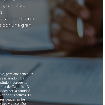
o, o incluso
os
casa, o embargo
s por una gran
ave, pero que tienen un
e asalariado”. La
apítulo 7 porque no
rrota de Capítulo 13
nados por la cantidad
lor de sus activos. El
 sus deudas en los
 tres y cinco años.