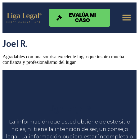
Nota:
este
sitio
EVALÚA MI
CASO
web
incluye
un
sistema
Joel R.
de
accesibilidad.
Agradables con una sonrisa excelente lugar que inspira mucha
confianza y profesionalismo del lugar.
Liga Legal®
La información que usted obtiene de este sitio
no es, ni tiene la intención de ser, un consejo
legal. La información pudiera estar incompleta o