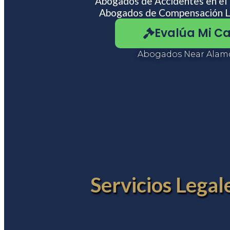
Abogados de Accidentes en el
usando
Abogados de Compensación L
un
lector
Evalúa Mi C
de
pantalla;
Presione
Abogados Near Alam
Control-
F10
para
abrir
un
menú
de
accesibilidad.
Servicios Lega