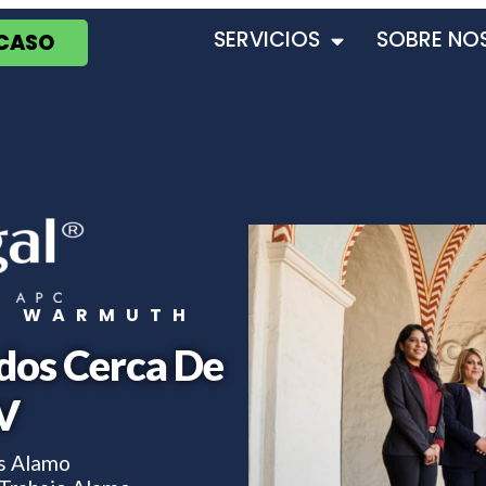
SERVICIOS
SOBRE NO
 CASO
T WARMUTH
dos Cerca De
V
s Alamo