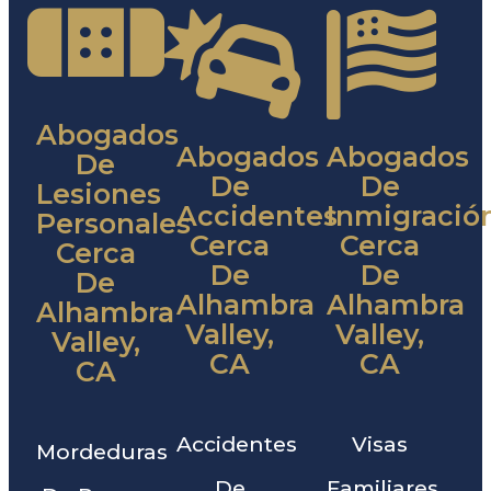
Abogados
Abogados
Abogados
De
De
De
Lesiones
Accidentes
Inmigració
Personales
Cerca
Cerca
Cerca
De
De
De
Alhambra
Alhambra
Alhambra
Valley,
Valley,
Valley,
CA
CA
CA
Accidentes
Visas
Mordeduras
De
Familiares