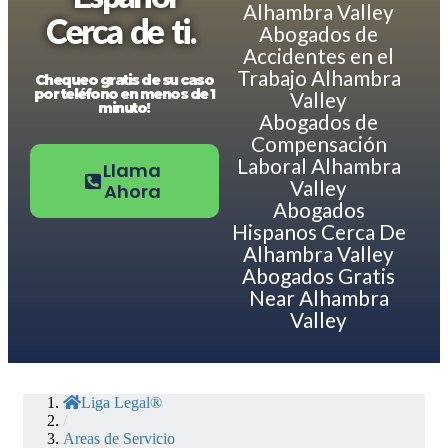
Alhambra Valley
Cerca de ti.
Abogados de
Accidentes en el
Trabajo Alhambra
Chequeo gratis de su caso
por teléfono en menos de 1
Valley
minuto!
Abogados de
Compensación
Laboral Alhambra
Llama
Valley
Ahora
Abogados
Hispanos Cerca De
Alhambra Valley
Abogados Gratis
Near Alhambra
Valley
Liga Legal®
/
Areas de Servicio