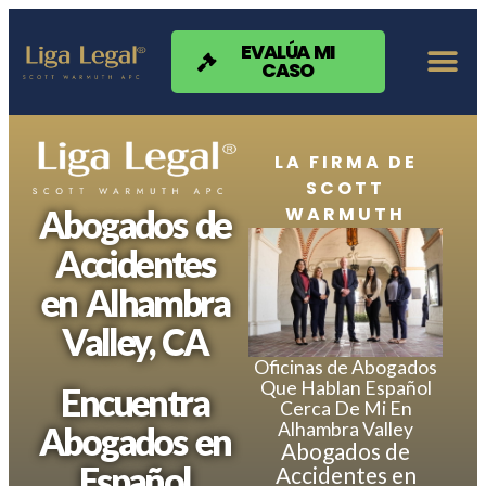
Nota:
este
sitio
EVALÚA MI
CASO
web
incluye
un
sistema
de
LA FIRMA DE
accesibilidad.
SCOTT
WARMUTH
Abogados de
Accidentes
en Alhambra
Valley, CA
Oficinas de Abogados
Que Hablan Español
Encuentra
Cerca De Mi En
Alhambra Valley
Abogados en
Abogados de
Español
Accidentes en