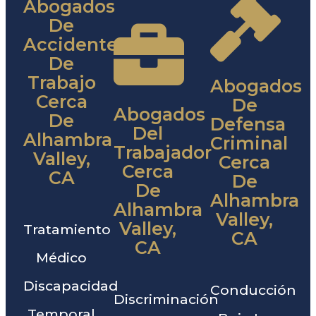
Abogados
De
Accidentes
De
Trabajo
Abogados
Cerca
De
Abogados
De
Defensa
Del
Alhambra
Criminal
Trabajador
Valley,
Cerca
Cerca
CA
De
De
Alhambra
Alhambra
Valley,
Valley,
Tratamiento
CA
CA
Médico
Discapacidad
Conducción
Discriminación
Temporal