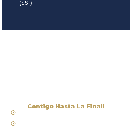
(SSI)
Liga Legal® - Barra De
Abogados Cerca De
Alhambra Valley, CA
Contigo Hasta La Final!
Hablamos Español
Desde 1984