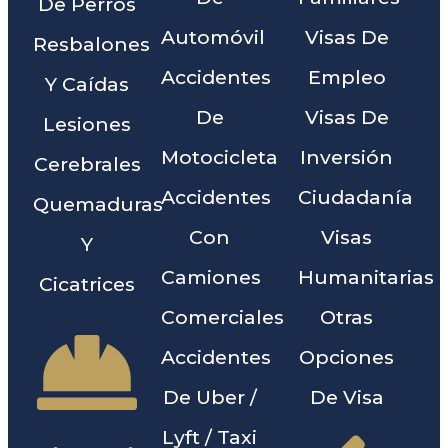
De Perros
Automóvil
Visas De
Resbalones
Accidentes
Empleo
Y Caídas
De
Visas De
Lesiones
Motocicleta
Inversión
Cerebrales
Accidentes
Ciudadanía
Quemaduras
Con
Visas
Y
Camiones
Humanitarias
Cicatrices
Comerciales
Otras
Accidentes
Opciones
De Uber /
De Visa
Lyft / Taxi