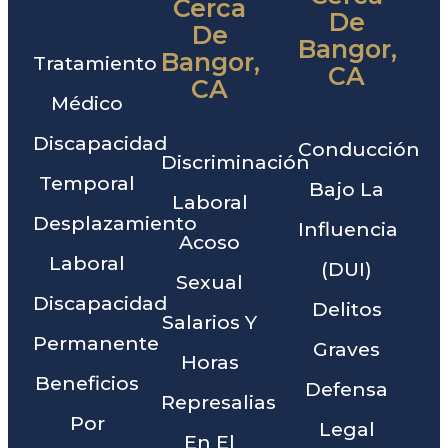
Cerca
De
De
Bangor,
Bangor,
Tratamiento
CA
CA
Médico
Discapacidad
Conducción
Discriminación
Temporal
Bajo La
Laboral
Desplazamiento
Influencia
Acoso
Laboral
(DUI)
Sexual
Discapacidad
Delitos
Salarios Y
Permanente
Graves
Horas
Beneficios
Defensa
Represalias
Por
Legal
En El