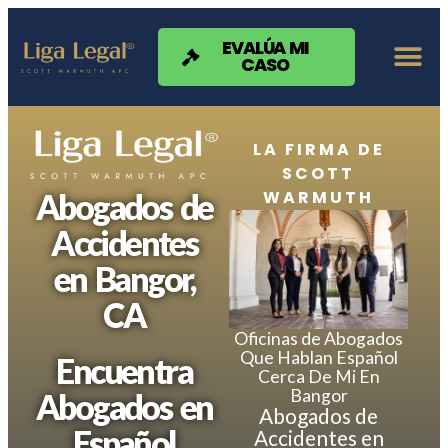
Nota:
este
sitio
EVALÚA MI
CASO
web
incluye
un
sistema
de
LA FIRMA DE
accesibilidad.
SCOTT
WARMUTH
Abogados de
Accidentes
en Bangor,
CA
Oficinas de Abogados
Que Hablan Español
Encuentra
Cerca De Mi En
Bangor
Abogados en
Abogados de
Español
Accidentes en