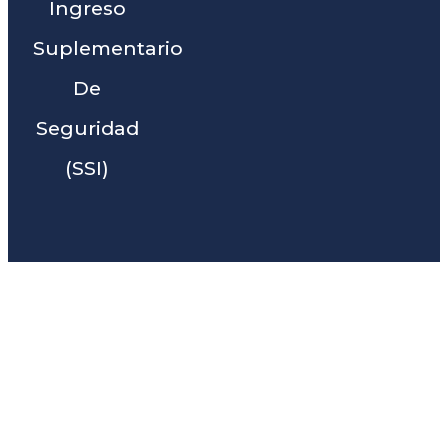
Ingreso
Suplementario
De
Seguridad
(SSI)
Liga Legal® - Barra De
Abogados Cerca De Bangor,
CA