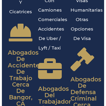
Con
Visas
Y
Camiones
Humanitarias
Cicatrices
Comerciales
Otras
Accidentes
Opciones
De Uber /
De Visa
Lyft / Taxi
Abogados
De
Accidentes
De
Trabajo
Abogados
Cerca
De
Abogados
De
Defensa
Del
Bangor,
Criminal
Trabajador
CA
Cerca