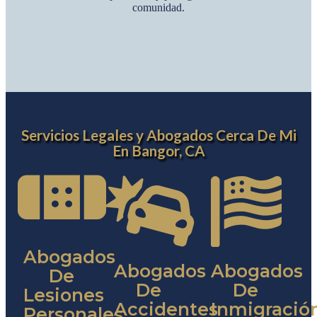
comunidad.
Servicios Legales y Abogados Cerca De Mi
En Bangor, CA
Abogados
Abogados
Abogados
De
De
De
Lesiones
Accidentes
Inmigració
Personales