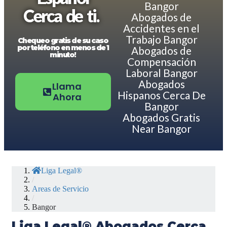
Bangor
Cerca de ti.
Abogados de
Accidentes en el
Trabajo Bangor
Chequeo gratis de su caso
por teléfono en menos de 1
Abogados de
minuto!
Compensación
Laboral Bangor
Abogados
Llama
Hispanos Cerca De
Ahora
Bangor
Abogados Gratis
Near Bangor
Liga Legal®
/
Areas de Servicio
/
Bangor
Liga Legal® Abogados Cerca