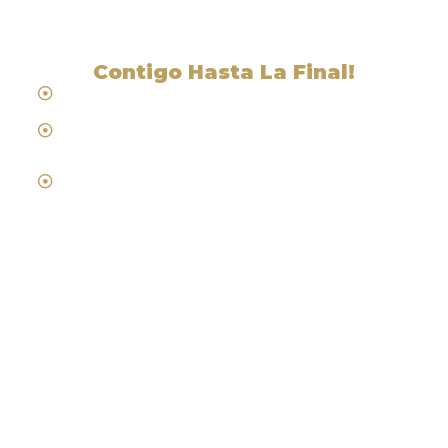
Contigo Hasta La Final!
Hablamos Español
Desde 1984
Abogados de Laboral, Trabajo y
Compensacion al Trabajador