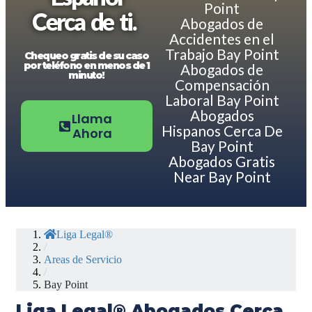
Point
Cerca de ti.
Abogados de
Accidentes en el
Trabajo Bay Point
Chequeo gratis de su caso
por teléfono en menos de 1
Abogados de
minuto!
Compensación
Laboral Bay Point
Abogados
Llama
Hispanos Cerca De
Ahora
Bay Point
Abogados Gratis
Near Bay Point
Liga Legal®
/
Areas de Servicio
/
Bay Point
Liga Legal® Abogados Cerca