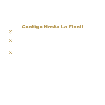
Point, CA
Contigo Hasta La Final!
Hablamos Español
Desde 1984
Abogados de Laboral, Trabajo y
Compensacion al Trabajador