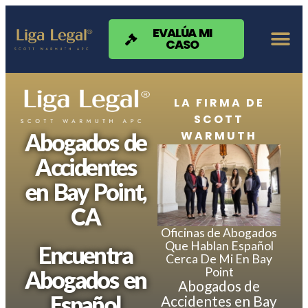
Nota:
este
sitio
EVALÚA MI
CASO
web
incluye
un
sistema
de
LA FIRMA DE
accesibilidad.
SCOTT
WARMUTH
Abogados de
Accidentes
en Bay Point,
CA
Oficinas de Abogados
Que Hablan Español
Encuentra
Cerca De Mi En Bay
Point
Abogados en
Abogados de
Español
Accidentes en Bay