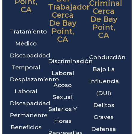
Point,
Criminal
Trabajador
CA
Cerca
Cerca
De Bay
De Bay
Point,
Point,
Tratamiento
CA
CA
Médico
Discapacidad
Conducción
Discriminación
Temporal
Bajo La
Laboral
Desplazamiento
Influencia
Acoso
Laboral
(DUI)
Sexual
Discapacidad
Delitos
Salarios Y
Permanente
Graves
Horas
Beneficios
Defensa
Represalias