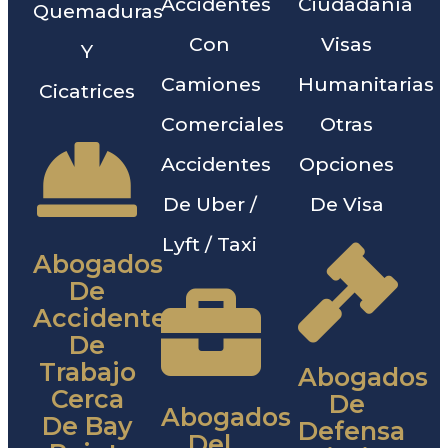
Accidentes
Ciudadanía
Quemaduras
Con
Visas
Y
Camiones
Humanitarias
Cicatrices
Comerciales
Otras
Accidentes
Opciones
De Uber /
De Visa
Lyft / Taxi
Abogados
De
Accidentes
De
Trabajo
Abogados
Cerca
De
Abogados
De Bay
Defensa
Del