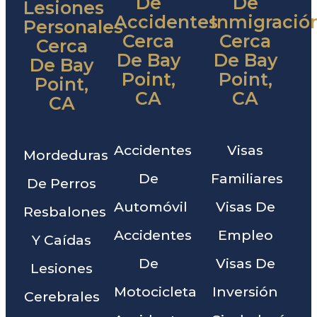
De
De
Lesiones
Accidentes
Inmigració
Personales
Cerca
Cerca
Cerca
De Bay
De Bay
De Bay
Point,
Point,
Point,
CA
CA
CA
Accidentes
Visas
Mordeduras
De
Familiares
De Perros
Automóvil
Visas De
Resbalones
Accidentes
Empleo
Y Caídas
De
Visas De
Lesiones
Motocicleta
Inversión
Cerebrales