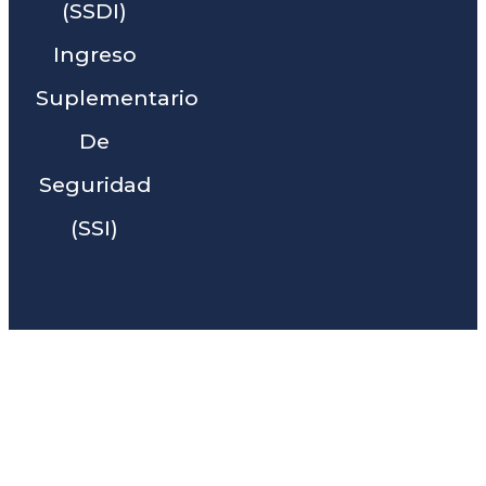
(SSDI)
Ingreso
Suplementario
De
Seguridad
(SSI)
Liga Legal® - Barra De
Abogados Cerca De Bay