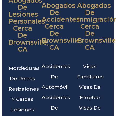
Abogados
Abogados
Abogados
De
De
De
Lesiones
Accidentes
Inmigració
Personales
Cerca
Cerca
Cerca
De
De
De
Brownsville,
Brownsville
Brownsville,
CA
CA
CA
Accidentes
Visas
Mordeduras
De
Familiares
De Perros
Automóvil
Visas De
Resbalones
Accidentes
Empleo
Y Caídas
De
Visas De
Lesiones