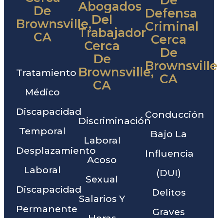
Abogados
De
Defensa
Del
Brownsville,
Criminal
Trabajador
CA
Cerca
Cerca
De
De
Brownsville
Brownsville,
Tratamiento
CA
CA
Médico
Discapacidad
Conducción
Discriminación
Temporal
Bajo La
Laboral
Desplazamiento
Influencia
Acoso
Laboral
(DUI)
Sexual
Discapacidad
Delitos
Salarios Y
Permanente
Graves