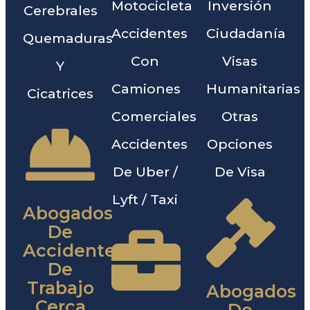
Motocicleta
Inversión
Cerebrales
Accidentes
Ciudadanía
Quemaduras
Con
Visas
Y
Camiones
Humanitarias
Cicatrices
Comerciales
Otras
Accidentes
Opciones
De Uber /
De Visa
Lyft / Taxi
Abogados
De
Accidentes
De
Trabajo
Abogados
Cerca
De