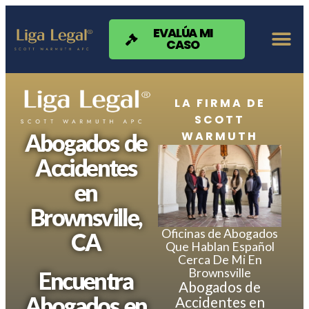
Nota:
este
sitio
EVALÚA MI
CASO
web
incluye
un
sistema
de
LA FIRMA DE
accesibilidad.
SCOTT
WARMUTH
Abogados de
Accidentes
en
Brownsville,
Oficinas de Abogados
CA
Que Hablan Español
Cerca De Mi En
Brownsville
Encuentra
Abogados de
Abogados en
Accidentes en