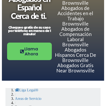
Brownsville
Español
Abogados de
Accidentes en el
Cerca de ti.
Trabajo
Brownsville
Chequeo gratis de su caso
Abogados de
por teléfono en menos de 1
Compensación
minuto!
Laboral
Brownsville
Llama
Abogados
Ahora
Hispanos Cerca De
Brownsville
Abogados Gratis
Near Brownsville
Liga Legal®
/
Areas de Servicio
/