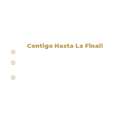
Abogados Cerca De
Brownsville, CA
Contigo Hasta La Final!
Hablamos Español
Desde 1984
Abogados de Laboral, Trabajo y
Compensacion al Trabajador