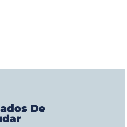
gados De
udar