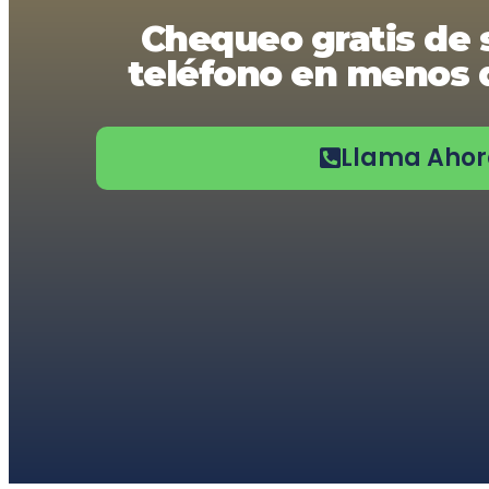
usando
Chequeo gratis de 
un
lector
teléfono en menos d
de
pantalla;
Presione
Control-
F10
Llama Aho
para
abrir
un
menú
de
accesibilidad.