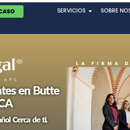
SERVICIOS
SOBRE NO
 CASO
LA FIRMA 
tes en Butte
 CA
ol Cerca de ti.