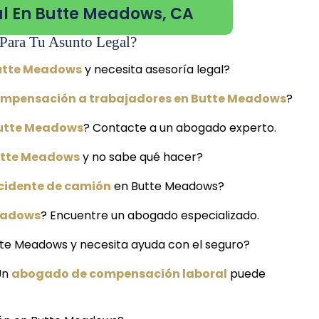
l En Butte Meadows, CA
Para Tu Asunto Legal?
Butte Meadows
y necesita asesoría legal?
ompensación a trabajadores en Butte Meadows
?
Butte Meadows
? Contacte a un abogado experto.
utte Meadows
y no sabe qué hacer?
cidente de camión
en Butte Meadows?
Meadows
? Encuentre un abogado especializado.
tte Meadows y necesita ayuda con el seguro?
Un
abogado de compensación laboral
puede