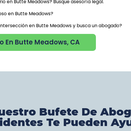
rio en Butte Meadows? Busque asesoría legal.
uoso en Butte Meadows?
a intersección en Butte Meadows y busca un abogado?
o En Butte Meadows, CA
estro Bufete De Abo
identes Te Pueden Ay