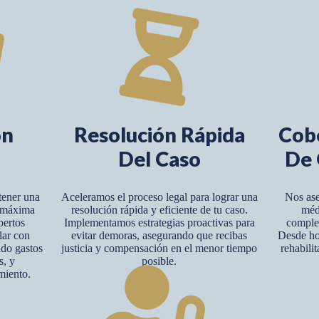
ón
Resolución Rápida
Cob
Del Caso
De 
tener una
Aceleramos el proceso legal para lograr una
Nos ase
y máxima
resolución rápida y eficiente de tu caso.
méd
pertos
Implementamos estrategias proactivas para
complet
lar con
evitar demoras, asegurando que recibas
Desde hos
ndo gastos
justicia y compensación en el menor tiempo
rehabili
s, y
posible.
miento.