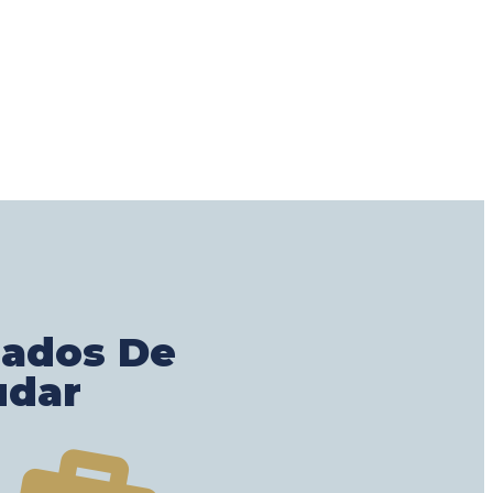
gados De
udar