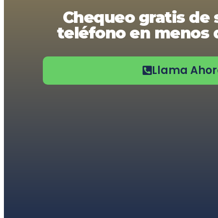
usando
Chequeo gratis de 
un
lector
teléfono en menos d
de
pantalla;
Presione
Control-
F10
Llama Aho
para
abrir
un
menú
de
accesibilidad.