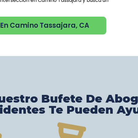
 intersección en Camino Tassajara y busca un
 En Camino Tassajara, CA
estro Bufete De Abo
identes Te Pueden Ay