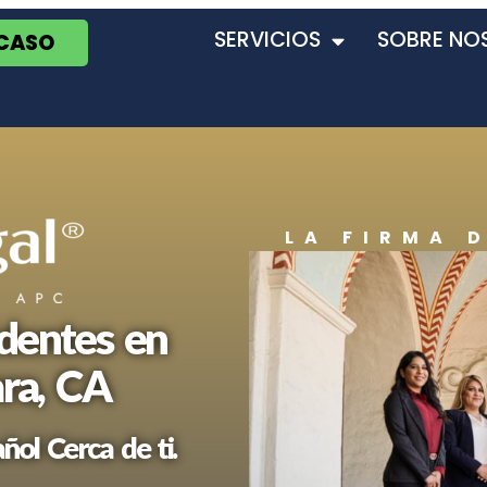
SERVICIOS
SOBRE NO
 CASO
LA FIRMA 
dentes en
ra, CA
ol Cerca de ti.