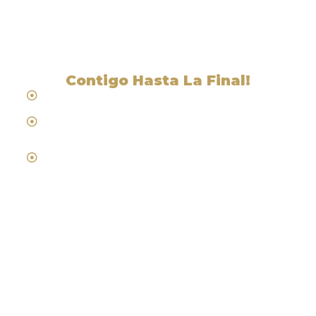
CA
Contigo Hasta La Final!
Hablamos Español
Desde 1984
Abogados de Laboral, Trabajo y
Compensacion al Trabajador