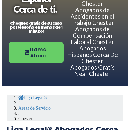
Chester
Cerca de ti.
Abogados de
Accidentes en el
Trabajo Chester
Chequeo gratis de su caso
por teléfono en menos de 1
Abogados de
minuto!
Compensación
Laboral Chester
Abogados
Llama
Hispanos Cerca De
Ahora
Chester
Abogados Gratis
Near Chester
Liga Legal®
/
Areas de Servicio
/
Chester
Liga Legal® Abogados Cerca