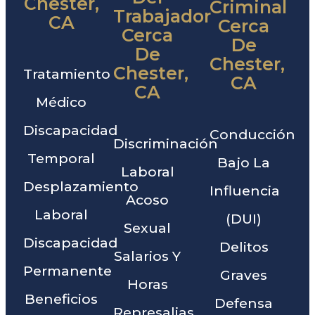
Chester,
Criminal
Trabajador
CA
Cerca
Cerca
De
De
Chester,
Chester,
Tratamiento
CA
CA
Médico
Discapacidad
Conducción
Discriminación
Temporal
Bajo La
Laboral
Desplazamiento
Influencia
Acoso
Laboral
(DUI)
Sexual
Discapacidad
Delitos
Salarios Y
Permanente
Graves
Horas
Beneficios
Defensa
Represalias