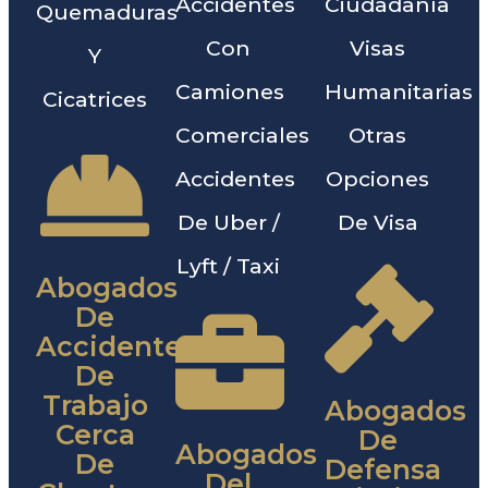
Accidentes
Ciudadanía
Quemaduras
Con
Visas
Y
Camiones
Humanitarias
Cicatrices
Comerciales
Otras
Accidentes
Opciones
De Uber /
De Visa
Lyft / Taxi
Abogados
De
Accidentes
De
Trabajo
Abogados
Cerca
De
Abogados
De
Defensa
Del