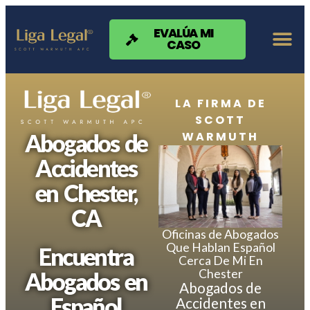
Nota:
este
sitio
EVALÚA MI
CASO
web
incluye
un
sistema
de
LA FIRMA DE
accesibilidad.
SCOTT
WARMUTH
Abogados de
Accidentes
en Chester,
CA
Oficinas de Abogados
Que Hablan Español
Encuentra
Cerca De Mi En
Chester
Abogados en
Abogados de
Español
Accidentes en