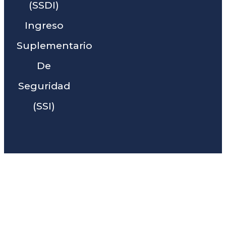
(SSDI)
Ingreso
Suplementario
De
Seguridad
(SSI)
Liga Legal® - Barra De
Abogados Cerca De Chester,