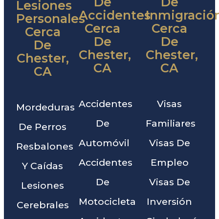
De
De
Lesiones
Accidentes
Inmigració
Personales
Cerca
Cerca
Cerca
De
De
De
Chester,
Chester,
Chester,
CA
CA
CA
Accidentes
Visas
Mordeduras
De
Familiares
De Perros
Automóvil
Visas De
Resbalones
Accidentes
Empleo
Y Caídas
De
Visas De
Lesiones
Motocicleta
Inversión
Cerebrales