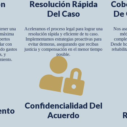
ón
Resolución Rápida
Cob
Del Caso
De 
tener una
Aceleramos el proceso legal para lograr una
Nos ase
y máxima
resolución rápida y eficiente de tu caso.
méd
pertos
Implementamos estrategias proactivas para
complet
lar con
evitar demoras, asegurando que recibas
Desde hos
ndo gastos
justicia y compensación en el menor tiempo
rehabili
s, y
posible.
miento.
Confidencialidad Del
ento
Acuerdo
R