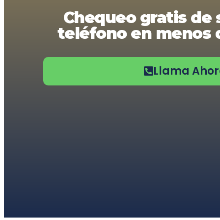
usando
Chequeo gratis de 
un
lector
teléfono en menos d
de
pantalla;
Presione
Control-
F10
Llama Aho
para
abrir
un
menú
de
accesibilidad.