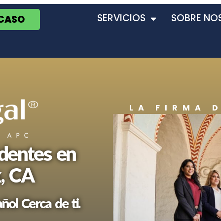
SERVICIOS
SOBRE NO
 CASO
LA FIRMA 
dentes en
, CA
ol Cerca de ti.