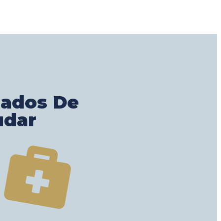
gados De
udar