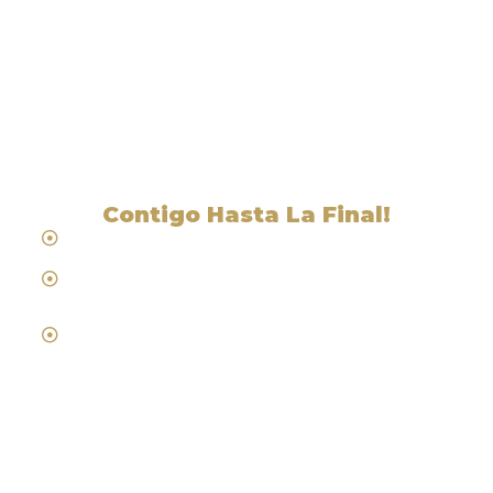
Liga Legal® - Barra De
Abogados Cerca De Chula
Vista, CA
Contigo Hasta La Final!
Hablamos Español
Desde 1984
Abogados de Laboral, Trabajo y
Compensacion al Trabajador