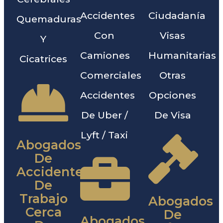
Accidentes
Ciudadanía
Quemaduras
Con
Visas
Y
Camiones
Humanitarias
Cicatrices
Comerciales
Otras
Accidentes
Opciones
De Uber /
De Visa
Lyft / Taxi
Abogados
De
Accidentes
De
Trabajo
Abogados
Cerca
De
Abogados