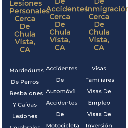
De
De
Lesiones
Accidentes
Inmigració
Personales
Cerca
Cerca
Cerca
De
De
De
Chula
Chula
Chula
Vista,
Vista,
Vista,
CA
CA
CA
Accidentes
Visas
Mordeduras
De
Familiares
De Perros
Automóvil
Visas De
Resbalones
Accidentes
Empleo
Y Caídas
De
Visas De
Lesiones
Motocicleta
Inversión
Cerebrales