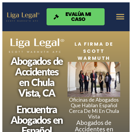
Nota:
este
sitio
EVALÚA MI
CASO
web
incluye
un
sistema
de
LA FIRMA DE
accesibilidad.
SCOTT
WARMUTH
Abogados de
Accidentes
en Chula
Vista, CA
Oficinas de Abogados
Que Hablan Español
Encuentra
Cerca De Mi En Chula
Vista
Abogados en
Abogados de
Español
Accidentes en