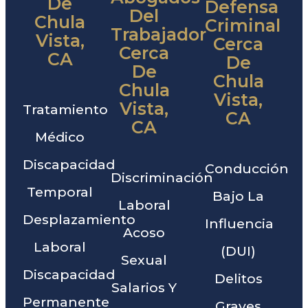
De
Defensa
Del
Chula
Criminal
Trabajador
Vista,
Cerca
Cerca
CA
De
De
Chula
Chula
Vista,
Vista,
Tratamiento
CA
CA
Médico
Discapacidad
Conducción
Discriminación
Temporal
Bajo La
Laboral
Desplazamiento
Influencia
Acoso
Laboral
(DUI)
Sexual
Discapacidad
Delitos
Salarios Y
Permanente
Graves