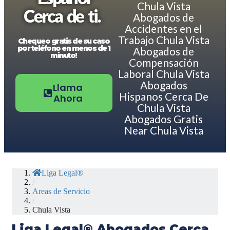
Chula Vista
Cerca de ti.
Abogados de
Accidentes en el
Trabajo Chula Vista
Chequeo gratis de su caso
por teléfono en menos de 1
Abogados de
minuto!
Compensación
Laboral Chula Vista
Abogados
Llama
Hispanos Cerca De
Ahora
Chula Vista
Abogados Gratis
Near Chula Vista
Liga Legal®
/
Areas de Servicio
/
Chula Vista
Liga Legal® Abogados Cerca