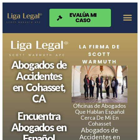
Nota:
este
sitio
EVALÚA MI
CASO
web
incluye
un
sistema
de
LA FIRMA DE
accesibilidad.
SCOTT
WARMUTH
Abogados de
Accidentes
en Cohasset,
CA
Oficinas de Abogados
Que Hablan Español
Encuentra
Cerca De Mi En
Cohasset
Abogados en
Abogados de
Español
Accidentes en