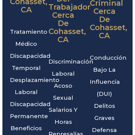
Cohasset,
Criminal
Trabajador
CA
Cerca
Cerca
De
De
Cohasset,
Cohasset,
Tratamiento
CA
CA
Médico
Discapacidad
Conducción
Discriminación
Temporal
Bajo La
Laboral
Desplazamiento
Influencia
Acoso
Laboral
(DUI)
Sexual
Discapacidad
Delitos
Salarios Y
Permanente
Graves
Horas
Beneficios
Defensa
Represalias