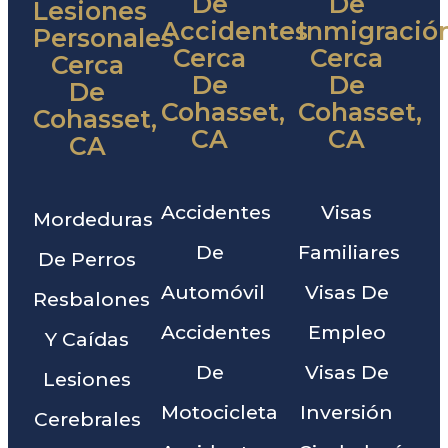
De
De
Lesiones
Accidentes
Inmigració
Personales
Cerca
Cerca
Cerca
De
De
De
Cohasset,
Cohasset,
Cohasset,
CA
CA
CA
Accidentes
Visas
Mordeduras
De
Familiares
De Perros
Automóvil
Visas De
Resbalones
Accidentes
Empleo
Y Caídas
De
Visas De
Lesiones
Motocicleta
Inversión
Cerebrales