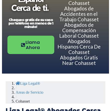
Cohasset
Cerca de ti.
Abogados de
Accidentes en el
Trabajo Cohasset
Chequeo gratis de su caso
por teléfono en menos de 1
Abogados de
minuto!
Compensación
Laboral Cohasset
Abogados
Llama
Hispanos Cerca De
Ahora
Cohasset
Abogados Gratis
Near Cohasset
Liga Legal®
/
Areas de Servicio
/
Cohasset
Liga Legal® Abogados Cerca