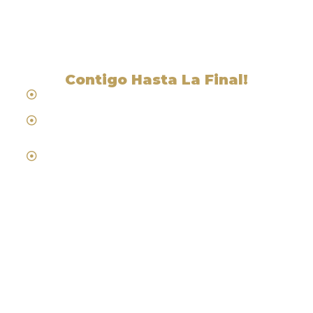
Cohasset, CA
Contigo Hasta La Final!
Hablamos Español
Desde 1984
Abogados de Laboral, Trabajo y
Compensacion al Trabajador