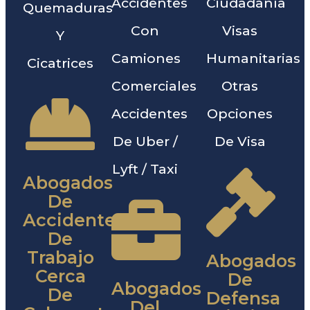
Accidentes
Ciudadanía
Quemaduras
Con
Visas
Y
Camiones
Humanitarias
Cicatrices
Comerciales
Otras
Accidentes
Opciones
De Uber /
De Visa
Lyft / Taxi
Abogados
De
Accidentes
De
Trabajo
Abogados
Cerca
De
Abogados
De
Defensa
Del