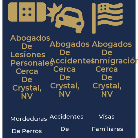
Abogados
Abogados
Abogados
De
De
De
Lesiones
Accidentes
Inmigració
Personales
Cerca
Cerca
Cerca
De
De
De
Crystal,
Crystal,
Crystal,
NV
NV
NV
Accidentes
Visas
Mordeduras
De
Familiares
De Perros