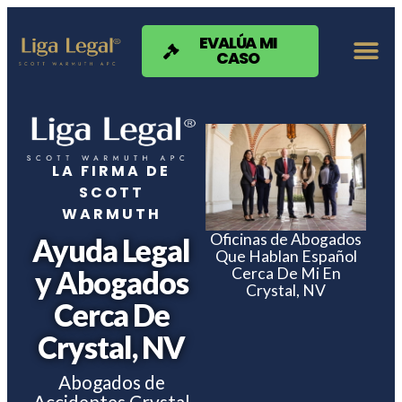
Nota:
este
sitio
EVALÚA MI
CASO
web
incluye
un
sistema
de
accesibilidad.
LA FIRMA DE
SCOTT
WARMUTH
Oficinas de Abogados
Ayuda Legal
Que Hablan Español
Cerca De Mi En
y Abogados
Crystal, NV
Cerca De
Crystal, NV
Abogados de
Accidentes Crystal