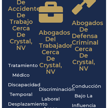
De
Accidentes
De
Trabajo
Abogados
Cerca
De
Abogados
De
Defensa
Del
Crystal,
Criminal
Trabajador
NV
Cerca
Cerca
De
De
Crystal,
Crystal,
Tratamiento
NV
NV
Médico
Discapacidad
Conducción
Discriminación
Temporal
Bajo La
Laboral
Desplazamiento
Influencia