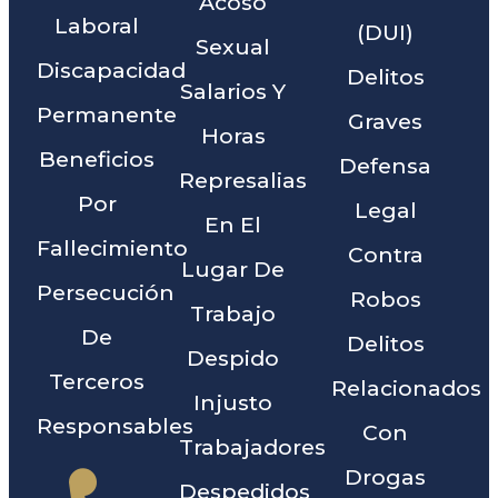
Acoso
Laboral
(DUI)
Sexual
Discapacidad
Delitos
Salarios Y
Permanente
Graves
Horas
Beneficios
Defensa
Represalias
Por
Legal
En El
Fallecimiento
Contra
Lugar De
Persecución
Robos
Trabajo
De
Delitos
Despido
Terceros
Relacionados
Injusto
Responsables
Con
Trabajadores
Drogas
Despedidos