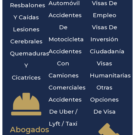
Automóvil
Visas De
Resbalones
Accidentes
Empleo
Y Caídas
De
Visas De
Lesiones
Motocicleta
Inversión
Cerebrales
Accidentes
Ciudadanía
Quemaduras
Con
Visas
Y
Camiones
Humanitarias
Cicatrices
Comerciales
Otras
Accidentes
Opciones
De Uber /
De Visa
Lyft / Taxi
Abogados