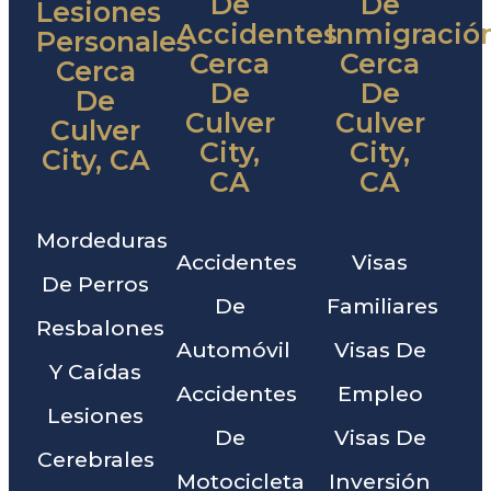
De
De
Lesiones
Accidentes
Inmigració
Personales
Cerca
Cerca
Cerca
De
De
De
Culver
Culver
Culver
City,
City,
City, CA
CA
CA
Mordeduras
Accidentes
Visas
De Perros
De
Familiares
Resbalones
Automóvil
Visas De
Y Caídas
Accidentes
Empleo
Lesiones
De
Visas De
Cerebrales
Motocicleta
Inversión