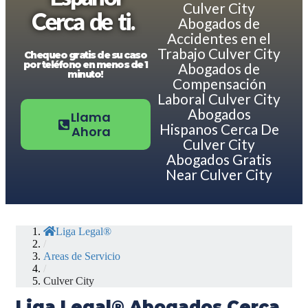
Culver City
Cerca de ti.
Abogados de
Accidentes en el
Trabajo Culver City
Chequeo gratis de su caso
por teléfono en menos de 1
Abogados de
minuto!
Compensación
Laboral Culver City
Abogados
Llama
Hispanos Cerca De
Ahora
Culver City
Abogados Gratis
Near Culver City
Liga Legal®
/
Areas de Servicio
/
Culver City
Liga Legal® Abogados Cerca