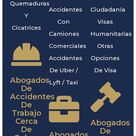
Quemaduras
Accidentes
Ciudadanía
Y
Con
Visas
Cicatrices
Camiones
Humanitarias
Comerciales
Otras
Accidentes
Opciones
De Uber /
De Visa
Abogados
Lyft / Taxi
De
Accidentes
De
Trabajo
Cerca
Abogados
De
De
Abogados