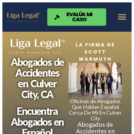
Nota:
este
sitio
EVALÚA MI
CASO
web
incluye
un
sistema
de
LA FIRMA DE
accesibilidad.
SCOTT
WARMUTH
Abogados de
Accidentes
en Culver
City, CA
Oficinas de Abogados
Que Hablan Español
Encuentra
Cerca De Mi En Culver
City
Abogados en
Abogados de
Español
Accidentes en