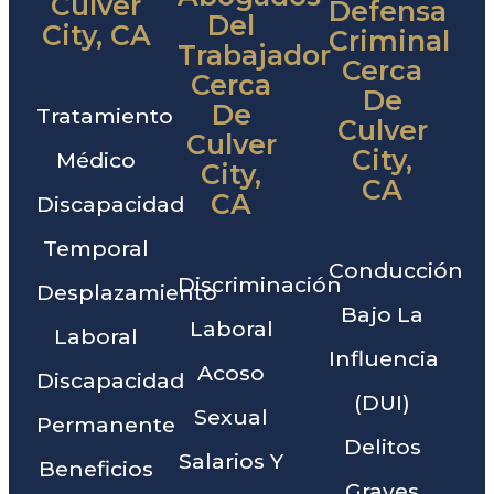
Culver
Defensa
Del
City, CA
Criminal
Trabajador
Cerca
Cerca
De
De
Tratamiento
Culver
Culver
City,
Médico
City,
CA
CA
Discapacidad
Temporal
Conducción
Discriminación
Desplazamiento
Bajo La
Laboral
Laboral
Influencia
Acoso
Discapacidad
(DUI)
Sexual
Permanente
Delitos
Salarios Y
Beneficios
Graves