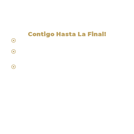
City, CA
Contigo Hasta La Final!
Hablamos Español
Desde 1984
Abogados de Laboral, Trabajo y
Compensacion al Trabajador