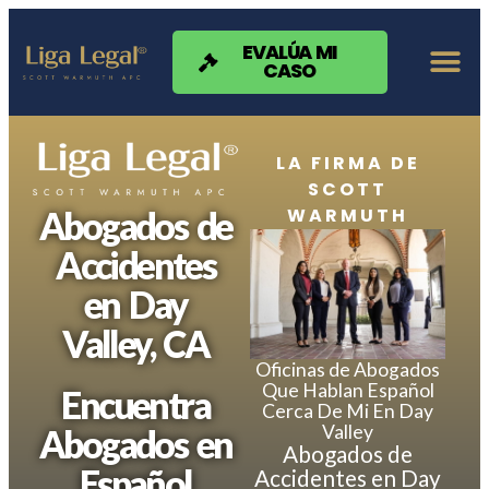
Nota:
este
sitio
EVALÚA MI
CASO
web
incluye
un
sistema
de
LA FIRMA DE
accesibilidad.
SCOTT
WARMUTH
Abogados de
Accidentes
en Day
Valley, CA
Oficinas de Abogados
Que Hablan Español
Encuentra
Cerca De Mi En Day
Valley
Abogados en
Abogados de
Español
Accidentes en Day