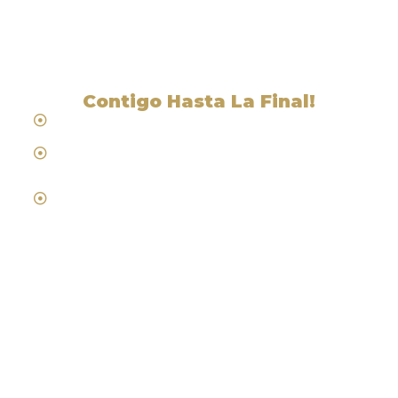
Valley, CA
Contigo Hasta La Final!
Hablamos Español
Desde 1984
Abogados de Laboral, Trabajo y
Compensacion al Trabajador