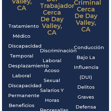
Valley,
Criminal
Trabajador
CA
Cerca
Cerca
De Day
De Day
Valley,
Valley,
Tratamiento
CA
CA
Médico
Discapacidad
Conducción
Discriminación
Temporal
Bajo La
Laboral
Desplazamiento
Influencia
Acoso
Laboral
(DUI)
Sexual
Discapacidad
Delitos
Salarios Y
Permanente
Graves
Horas
Beneficios
Defensa
Represalias