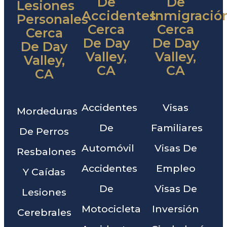
De
De
Lesiones
Accidentes
Inmigració
Personales
Cerca
Cerca
Cerca
De Day
De Day
De Day
Valley,
Valley,
Valley,
CA
CA
CA
Accidentes
Visas
Mordeduras
De
Familiares
De Perros
Automóvil
Visas De
Resbalones
Accidentes
Empleo
Y Caídas
De
Visas De
Lesiones
Motocicleta
Inversión
Cerebrales