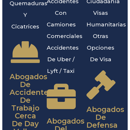
Accidentes
Ciudadanía
Quemaduras
Con
Visas
Y
Camiones
Humanitarias
Cicatrices
Comerciales
Otras
Accidentes
Opciones
De Uber /
De Visa
Lyft / Taxi
Abogados
De
Accidentes
De
Trabajo
Abogados
Cerca
De
Abogados
De Day
Defensa
Del