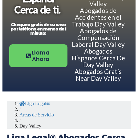
Valley
Cerca de ti.
Abogados de
Accidentes en el
Trabajo Day Valley
Chequeo gratis de su caso
por teléfono en menos de 1
Abogados de
minuto!
Compensación
Laboral Day Valley
Abogados
Llama
Hispanos Cerca De
Ahora
Day Valley
Abogados Gratis
Near Day Valley
Liga Legal®
/
Areas de Servicio
/
Day Valley
Liga Legal® Abogados Cerca