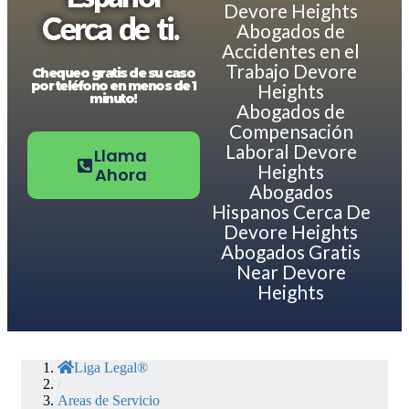
Devore Heights
Cerca de ti.
Abogados de
Accidentes en el
Trabajo Devore
Chequeo gratis de su caso
por teléfono en menos de 1
Heights
minuto!
Abogados de
Compensación
Laboral Devore
Llama
Heights
Ahora
Abogados
Hispanos Cerca De
Devore Heights
Abogados Gratis
Near Devore
Heights
Liga Legal®
/
Areas de Servicio