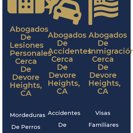
Abogados
Abogados
Abogados
De
De
De
Lesiones
Accidentes
Inmigració
Personales
Cerca
Cerca
Cerca
De
De
De
Devore
Devore
Devore
Heights,
Heights,
Heights,
CA
CA
CA
Accidentes
Visas
Mordeduras
De
Familiares
De Perros