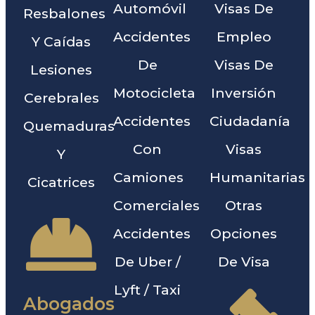
Automóvil
Visas De
Resbalones
Accidentes
Empleo
Y Caídas
De
Visas De
Lesiones
Motocicleta
Inversión
Cerebrales
Accidentes
Ciudadanía
Quemaduras
Con
Visas
Y
Camiones
Humanitarias
Cicatrices
Comerciales
Otras
Accidentes
Opciones
De Uber /
De Visa
Lyft / Taxi
Abogados