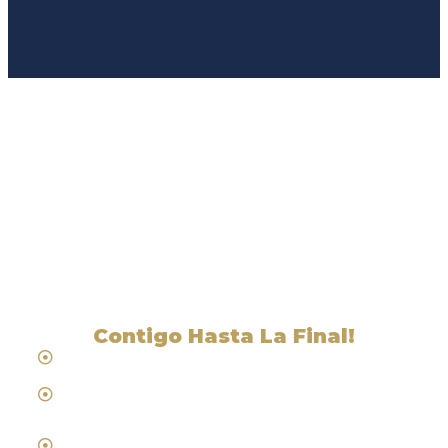
Liga Legal® - Barra De
Abogados Cerca De Devore
Heights, CA
Contigo Hasta La Final!
Hablamos Español
Desde 1984
Abogados de Laboral, Trabajo y