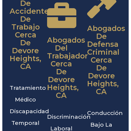
De
Accidentes
De
Trabajo
Abogados
Cerca
De
Abogados
De
Defensa
Del
Devore
Criminal
Trabajador
Heights,
Cerca
Cerca
CA
De
De
Devore
Devore
Heights,
Heights,
Tratamiento
CA
CA
Médico
Discapacidad
Conducción
Discriminación
Temporal
Bajo La
Laboral