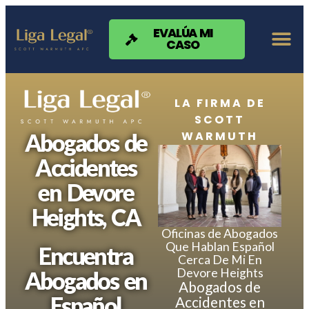
Nota:
este
sitio
EVALÚA MI
CASO
web
incluye
un
sistema
de
LA FIRMA DE
accesibilidad.
SCOTT
WARMUTH
Abogados de
Accidentes
en Devore
Heights, CA
Oficinas de Abogados
Que Hablan Español
Encuentra
Cerca De Mi En
Devore Heights
Abogados en
Abogados de
Español
Accidentes en