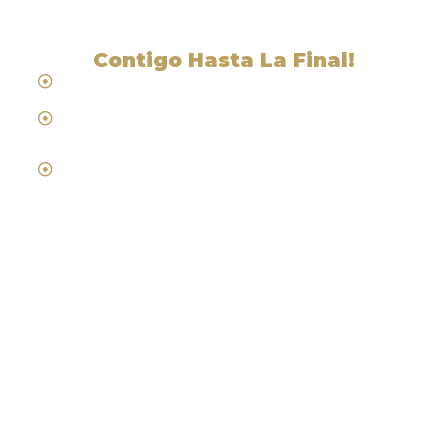
Contigo Hasta La Final!
Hablamos Español
Desde 1984
Abogados de Laboral, Trabajo y
Compensacion al Trabajador