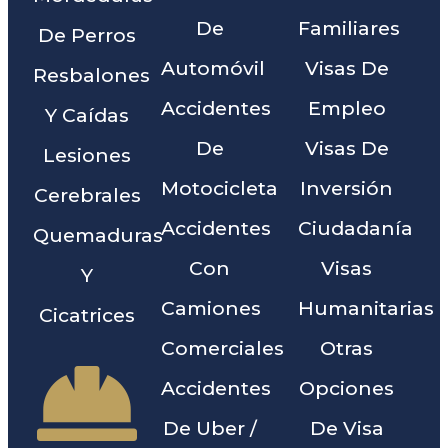
De
Familiares
De Perros
Automóvil
Visas De
Resbalones
Accidentes
Empleo
Y Caídas
De
Visas De
Lesiones
Motocicleta
Inversión
Cerebrales
Accidentes
Ciudadanía
Quemaduras
Con
Visas
Y
Camiones
Humanitarias
Cicatrices
Comerciales
Otras
Accidentes
Opciones
De Uber /
De Visa