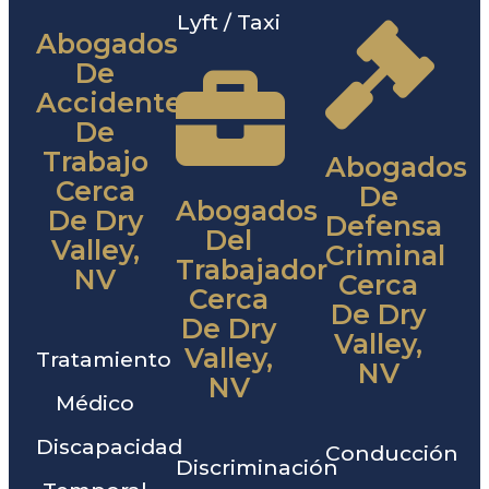
Lyft / Taxi
Abogados
De
Accidentes
De
Trabajo
Abogados
Cerca
De
Abogados
De Dry
Defensa
Del
Valley,
Criminal
Trabajador
NV
Cerca
Cerca
De Dry
De Dry
Valley,
Valley,
Tratamiento
NV
NV
Médico
Discapacidad
Conducción
Discriminación