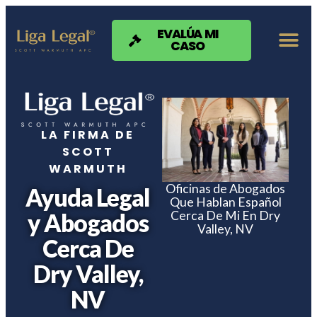
Nota:
este
sitio
EVALÚA MI
CASO
web
incluye
un
sistema
de
accesibilidad.
LA FIRMA DE
SCOTT
WARMUTH
Oficinas de Abogados
Ayuda Legal
Que Hablan Español
Cerca De Mi En Dry
y Abogados
Valley, NV
Cerca De
Dry Valley,
NV