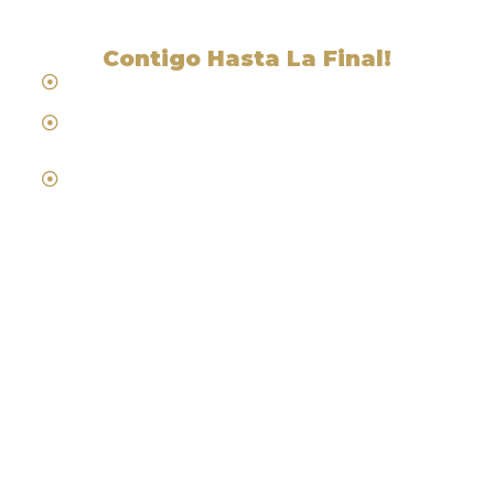
Contigo Hasta La Final!
Hablamos Español
Desde 1984
Abogados de Laboral, Trabajo y
Compensacion al Trabajador