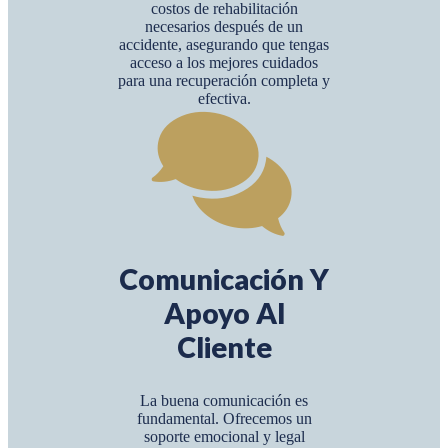
costos de rehabilitación
necesarios después de un
accidente, asegurando que tengas
acceso a los mejores cuidados
para una recuperación completa y
efectiva.
Comunicación Y
Apoyo Al
Cliente
La buena comunicación es
fundamental. Ofrecemos un
soporte emocional y legal