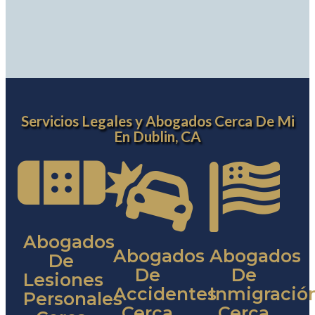
Servicios Legales y Abogados Cerca De Mi
En Dublin, CA
Abogados
Abogados
Abogados
De
De
De
Lesiones
Accidentes
Inmigració
Personales
Cerca
Cerca