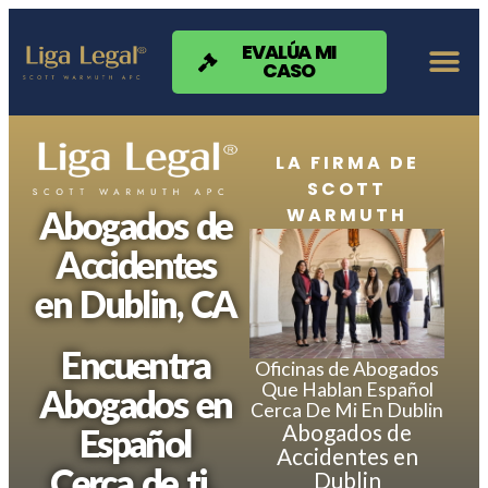
Nota:
este
sitio
EVALÚA MI
CASO
web
incluye
un
sistema
de
LA FIRMA DE
accesibilidad.
SCOTT
WARMUTH
Abogados de
Accidentes
en Dublin, CA
Encuentra
Oficinas de Abogados
Que Hablan Español
Abogados en
Cerca De Mi En Dublin
Abogados de
Español
Accidentes en
Cerca de ti.
Dublin