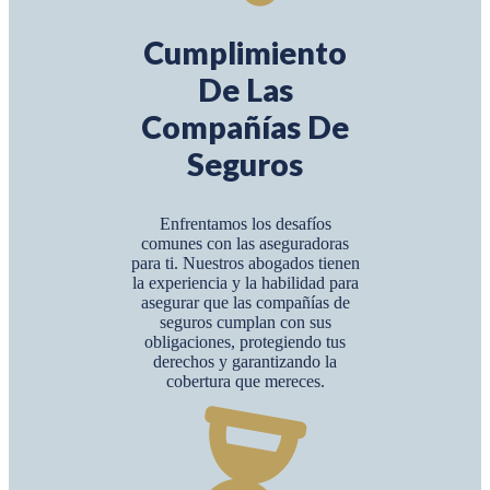
Cumplimiento
De Las
Compañías De
Seguros
Enfrentamos los desafíos
comunes con las aseguradoras
para ti. Nuestros abogados tienen
la experiencia y la habilidad para
asegurar que las compañías de
seguros cumplan con sus
obligaciones, protegiendo tus
derechos y garantizando la
cobertura que mereces.