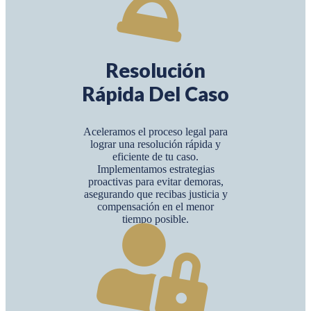
Resolución
Rápida Del Caso
Aceleramos el proceso legal para
lograr una resolución rápida y
eficiente de tu caso.
Implementamos estrategias
proactivas para evitar demoras,
asegurando que recibas justicia y
compensación en el menor
tiempo posible.