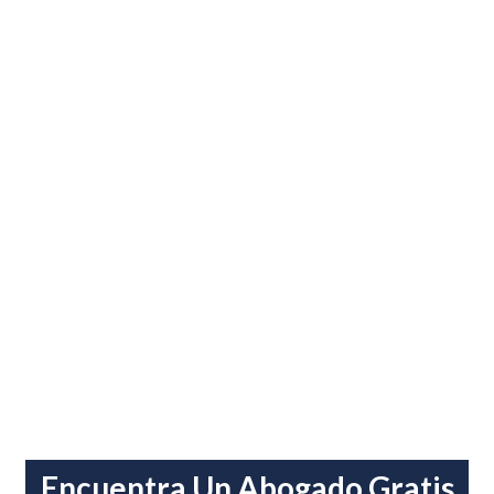
Encuentra Un Abogado Gratis