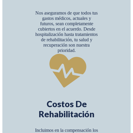
Nos aseguramos de que todos tus
gastos médicos, actuales y
futuros, sean completamente
cubiertos en el acuerdo. Desde
hospitalización hasta tratamientos
de rehabilitación, tu salud y
recuperación son nuestra
prioridad.
Costos De
Rehabilitación
Incluimos en la compensación los