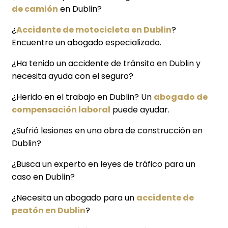
de camión
en Dublin?
¿
Accidente de motocicleta en Dublin
?
Encuentre un abogado especializado.
¿Ha tenido un accidente de tránsito en Dublin y
necesita ayuda con el seguro?
¿Herido en el trabajo en Dublin? Un
abogado de
compensación laboral
puede ayudar.
¿Sufrió lesiones en una obra de construcción en
Dublin?
¿Busca un experto en leyes de tráfico para un
caso en Dublin?
¿Necesita un abogado para un
accidente de
peatón en Dublin
?