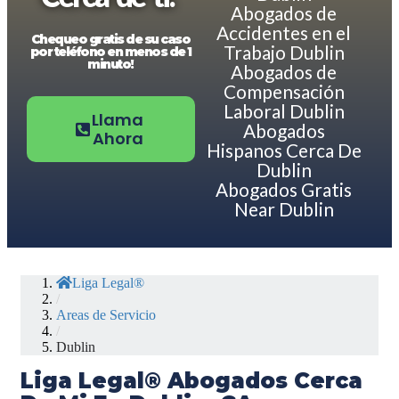
Abogados de
Accidentes en el
Chequeo gratis de su caso
Trabajo Dublin
por teléfono en menos de 1
minuto!
Abogados de
Compensación
Laboral Dublin
Llama
Abogados
Ahora
Hispanos Cerca De
Dublin
Abogados Gratis
Near Dublin
Liga Legal®
/
Areas de Servicio
/
Dublin
Liga Legal® Abogados Cerca