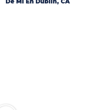
De Mi En Dublin, CA