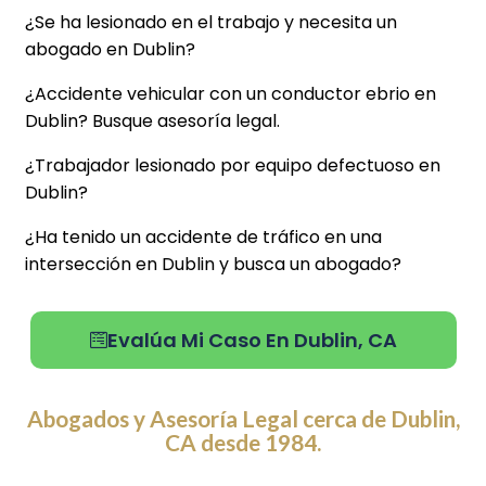
¿Se ha lesionado en el trabajo y necesita un
abogado en Dublin?
¿Accidente vehicular con un conductor ebrio en
Dublin? Busque asesoría legal.
¿Trabajador lesionado por equipo defectuoso en
Dublin?
¿Ha tenido un accidente de tráfico en una
intersección en Dublin y busca un abogado?
Evalúa Mi Caso En Dublin, CA
Abogados y Asesoría Legal cerca de Dublin,
CA desde 1984.