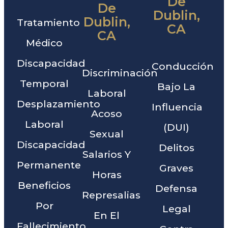
De
De
Dublin,
Dublin,
Tratamiento
CA
CA
Médico
Discapacidad
Conducción
Discriminación
Temporal
Bajo La
Laboral
Desplazamiento
Influencia
Acoso
Laboral
(DUI)
Sexual
Discapacidad
Delitos
Salarios Y
Permanente
Graves
Horas
Beneficios
Defensa
Represalias
Por
Legal
En El
Fallecimiento