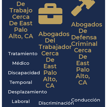
De
Trabajo
Cerca
De East
Abogados
Palo
De
Abogados
Alto, CA
Defensa
Del
Criminal
Trabajador
Cerca
Cerca
Tratamiento
De
De
East
Médico
East
Palo
Palo
Discapacidad
Alto,
Alto,
CA
Temporal
CA
Desplazamiento
Conducción
Laboral
Discriminación