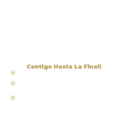
Liga Legal® - Barra De
Abogados Cerca De East
Palo Alto, CA
Contigo Hasta La Final!
Hablamos Español
Desde 1984
Abogados de Laboral, Trabajo y
Compensacion al Trabajador