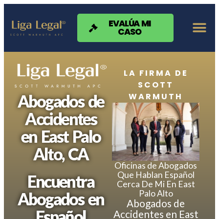
Nota:
este
sitio
EVALÚA MI
CASO
web
incluye
un
sistema
de
LA FIRMA DE
accesibilidad.
SCOTT
WARMUTH
Abogados de
Accidentes
en East Palo
Alto, CA
Oficinas de Abogados
Que Hablan Español
Encuentra
Cerca De Mi En East
Palo Alto
Abogados en
Abogados de
Español
Accidentes en East