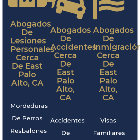
Abogados
Abogados
Abogados
De
De
De
Lesiones
Accidentes
Inmigració
Personales
Cerca
Cerca
Cerca
De
De
De East
East
East
Palo
Palo
Palo
Alto, CA
Alto,
Alto,
CA
CA
Mordeduras
De Perros
Accidentes
Visas
Resbalones
De
Familiares