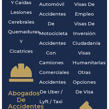
Y Caídas
Automóvil
Visas De
Lesiones
Accidentes
Empleo
Cerebrales
De
Visas De
Quemaduras
Motocicleta
Inversión
Y
Accidentes
Ciudadanía
Cicatrices
Con
Visas
Camiones
Humanitarias
Comerciales
Otras
Accidentes
Opciones
De Uber /
De Visa
Abogados
De
Lyft / Taxi
Accidentes