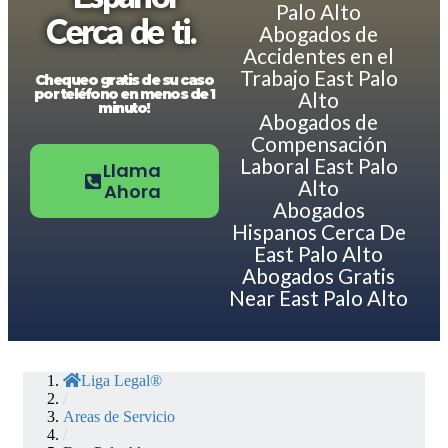
Palo Alto
Cerca de ti.
Abogados de
Accidentes en el
Trabajo East Palo
Chequeo gratis de su caso
por teléfono en menos de 1
Alto
minuto!
Abogados de
Compensación
Laboral East Palo
Llama
Alto
Ahora
Abogados
Hispanos Cerca De
East Palo Alto
Abogados Gratis
Near East Palo Alto
Liga Legal®
/
Areas de Servicio
/