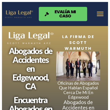
Nota:
este
sitio
EVALÚA MI
CASO
web
incluye
un
sistema
de
LA FIRMA DE
accesibilidad.
SCOTT
WARMUTH
Abogados de
Accidentes
en
Edgewood,
Oficinas de Abogados
CA
Que Hablan Español
Cerca De Mi En
Edgewood
Encuentra
Abogados de
Abogados en
Accidentes en