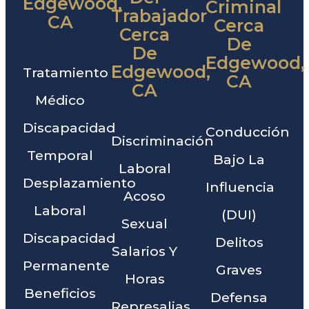
Edgewood,
Criminal
Trabajador
CA
Cerca
Cerca
De
De
Edgewood,
Edgewood,
Tratamiento
CA
CA
Médico
Discapacidad
Conducción
Discriminación
Temporal
Bajo La
Laboral
Desplazamiento
Influencia
Acoso
Laboral
(DUI)
Sexual
Discapacidad
Delitos
Salarios Y
Permanente
Graves
Horas
Beneficios
Defensa
Represalias