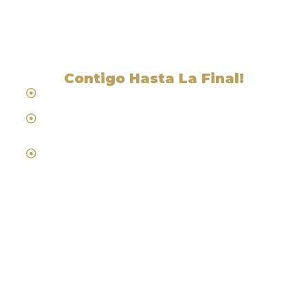
Edgewood, CA
Contigo Hasta La Final!
Hablamos Español
Desde 1984
Abogados de Laboral, Trabajo y
Compensacion al Trabajador