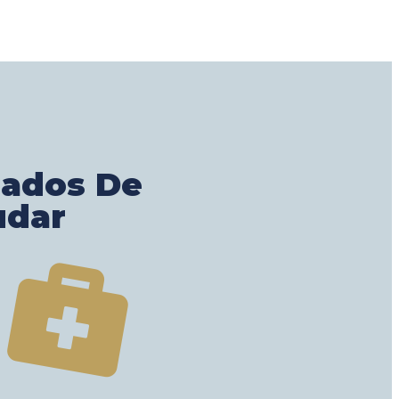
gados De
udar