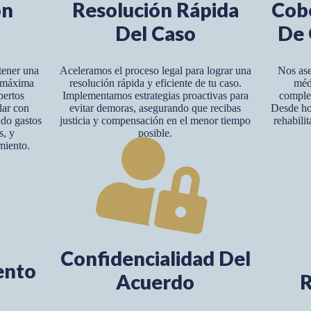
ón
Resolución Rápida
Cob
Del Caso
De 
tener una
Aceleramos el proceso legal para lograr una
Nos ase
y máxima
resolución rápida y eficiente de tu caso.
méd
pertos
Implementamos estrategias proactivas para
complet
lar con
evitar demoras, asegurando que recibas
Desde hos
ndo gastos
justicia y compensación en el menor tiempo
rehabili
s, y
posible.
miento.
Confidencialidad Del
ento
Acuerdo
R