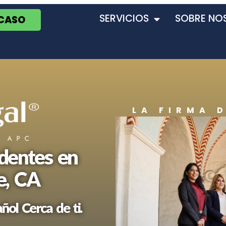
SERVICIOS
SOBRE NO
 CASO
LA FIRMA 
dentes en
e, CA
ol Cerca de ti.