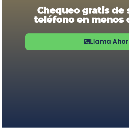
usando
Chequeo gratis de 
un
lector
teléfono en menos d
de
pantalla;
Presione
Control-
F10
Llama Aho
para
abrir
un
menú
de
accesibilidad.