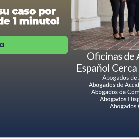
su caso por
e 1 minuto!
ra
Oficinas de
Español Cerca
Abogados de 
Abogados de Accide
Abogados de Comp
Abogados Hisp
Abogados G