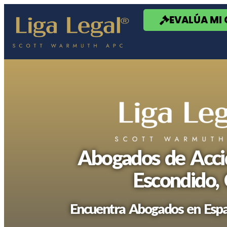
Nota:
este
EVALÚA MI
sitio
web
incluye
un
sistema
de
accesibilidad.
Presione
Control-
F11
para
ajustar
el
sitio
Abogados de Acci
web
a
las
Escondido,
personas
con
discapacidad
Encuentra Abogados en Españ
visual
que
están