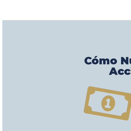
Cómo Nu
Acc