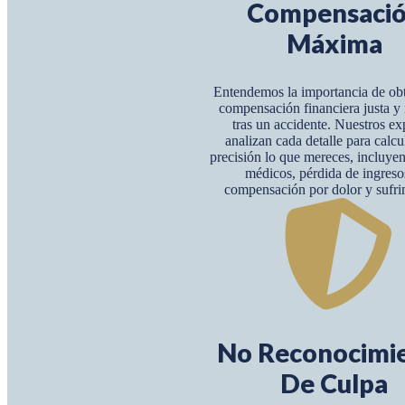
Compensaci
Máxima
Entendemos la importancia de ob
compensación financiera justa 
tras un accidente. Nuestros ex
analizan cada detalle para calcu
precisión lo que mereces, incluye
médicos, pérdida de ingreso
compensación por dolor y sufri
No Reconocimi
De Culpa