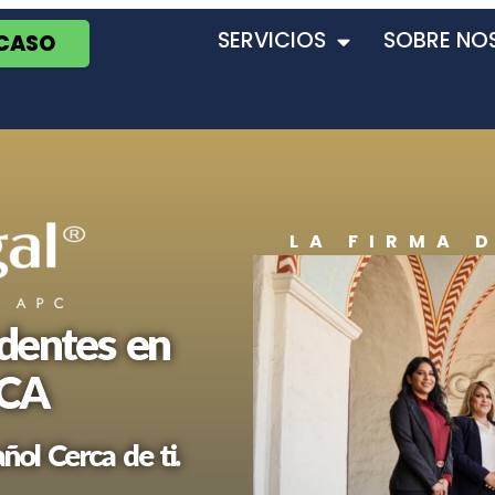
SERVICIOS
SOBRE NO
 CASO
LA FIRMA 
dentes en
 CA
ol Cerca de ti.