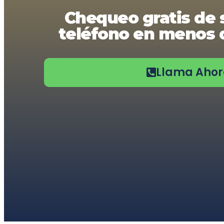
usando
Chequeo gratis de 
un
lector
teléfono en menos d
de
pantalla;
Presione
Control-
F10
Llama Aho
para
abrir
un
menú
de
accesibilidad.