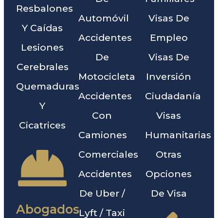
Resbalones
Automóvil
Visas De
Y Caídas
Accidentes
Empleo
Lesiones
De
Visas De
Cerebrales
Motocicleta
Inversión
Quemaduras
Accidentes
Ciudadanía
Y
Con
Visas
Cicatrices
Camiones
Humanitarias
Comerciales
Otras
Accidentes
Opciones
De Uber /
De Visa
Abogados
Lyft / Taxi