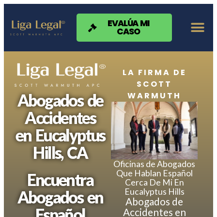
Nota:
este
sitio
EVALÚA MI
CASO
web
incluye
un
sistema
de
LA FIRMA DE
accesibilidad.
SCOTT
WARMUTH
Abogados de
Accidentes
en Eucalyptus
Hills, CA
Oficinas de Abogados
Que Hablan Español
Encuentra
Cerca De Mi En
Eucalyptus Hills
Abogados en
Abogados de
Español
Accidentes en