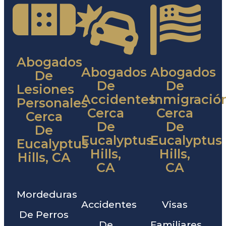
Abogados
Abogados
Abogados
De
De
De
Lesiones
Accidentes
Inmigració
Personales
Cerca
Cerca
Cerca
De
De
De
Eucalyptus
Eucalyptus
Eucalyptus
Hills,
Hills,
Hills, CA
CA
CA
Mordeduras
Accidentes
Visas
De Perros
De
Familiares