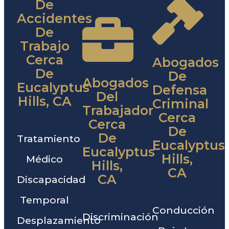
De
Accidentes
De
Trabajo
Cerca
Abogados
De
De
Abogados
Eucalyptus
Defensa
Del
Hills, CA
Criminal
Trabajador
Cerca
Cerca
De
De
Tratamiento
Eucalyptus
Eucalyptus
Hills,
Médico
Hills,
CA
CA
Discapacidad
Temporal
Conducción
Discriminación
Desplazamiento