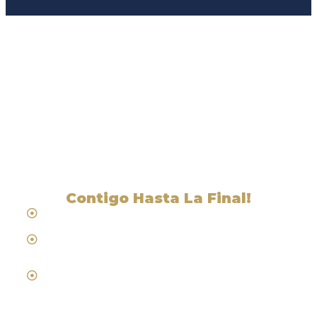
Liga Legal® - Barra De
Abogados Cerca De
Eucalyptus Hills, CA
Contigo Hasta La Final!
Hablamos Español
Desde 1984
Abogados de Laboral, Trabajo y
Compensacion al Trabajador