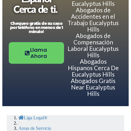
Eucalyptus Hills
Cerca de ti.
Abogados de
Accidentes en el
Trabajo Eucalyptus
Chequeo gratis de su caso
por teléfono en menos de 1
Hills
minuto!
Abogados de
Compensación
Laboral Eucalyptus
Llama
Hills
Ahora
Abogados
Hispanos Cerca De
Eucalyptus Hills
Abogados Gratis
Near Eucalyptus
Hills
Liga Legal®
/
Areas de Servicio