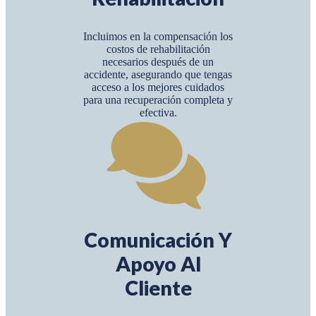
Incluimos en la compensación los
costos de rehabilitación
necesarios después de un
accidente, asegurando que tengas
acceso a los mejores cuidados
para una recuperación completa y
efectiva.
Comunicación Y
Apoyo Al
Cliente