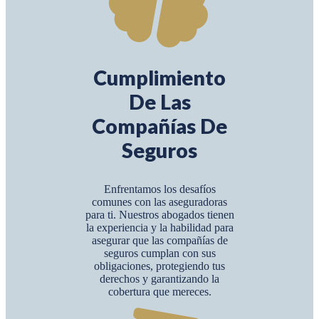
Cumplimiento
De Las
Compañías De
Seguros
Enfrentamos los desafíos
comunes con las aseguradoras
para ti. Nuestros abogados tienen
la experiencia y la habilidad para
asegurar que las compañías de
seguros cumplan con sus
obligaciones, protegiendo tus
derechos y garantizando la
cobertura que mereces.