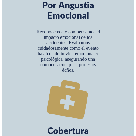
Por Angustia
Emocional
Reconocemos y compensamos el
impacto emocional de los
accidentes. Evaluamos
cuidadosamente cómo el evento
ha afectado tu vida emocional y
psicológica, asegurando una
compensación justa por estos
daños.
Cobertura