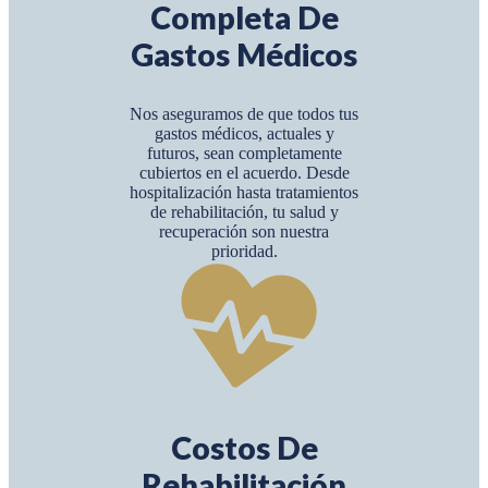
Completa De
Gastos Médicos
Nos aseguramos de que todos tus
gastos médicos, actuales y
futuros, sean completamente
cubiertos en el acuerdo. Desde
hospitalización hasta tratamientos
de rehabilitación, tu salud y
recuperación son nuestra
prioridad.
Costos De
Rehabilitación