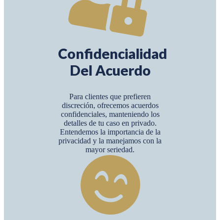
Confidencialidad
Del Acuerdo
Para clientes que prefieren
discreción, ofrecemos acuerdos
confidenciales, manteniendo los
detalles de tu caso en privado.
Entendemos la importancia de la
privacidad y la manejamos con la
mayor seriedad.