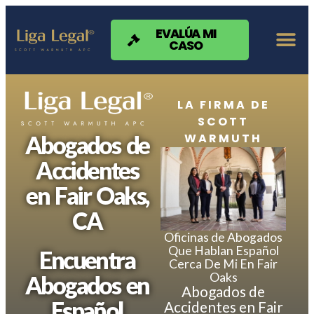
Nota:
este
sitio
EVALÚA MI
CASO
web
incluye
un
sistema
de
LA FIRMA DE
accesibilidad.
SCOTT
WARMUTH
Abogados de
Accidentes
en Fair Oaks,
CA
Oficinas de Abogados
Que Hablan Español
Encuentra
Cerca De Mi En Fair
Oaks
Abogados en
Abogados de
Español
Accidentes en Fair