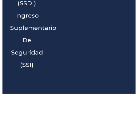
(SSDI)
Ingreso
Suplementario
De
Seguridad
(SSI)
Liga Legal® - Barra De
Abogados Cerca De Fair