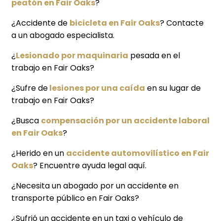
peatón en Fair Oaks
?
¿Accidente de
bicicleta en Fair Oaks
? Contacte
a un abogado especialista.
¿
Lesionado por maquinaria
pesada en el
trabajo en Fair Oaks?
¿Sufre de
lesiones por una caída
en su lugar de
trabajo en Fair Oaks?
¿Busca
compensación por un accidente laboral
en Fair Oaks
?
¿Herido en un
accidente automovilístico en Fair
Oaks
? Encuentre ayuda legal aquí.
¿Necesita un abogado por un accidente en
transporte público en Fair Oaks?
¿Sufrió un accidente en un taxi o vehículo de