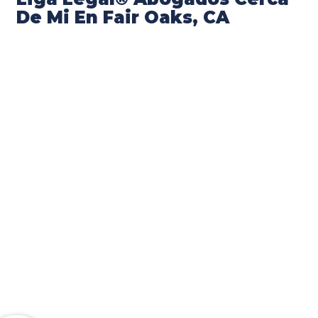
De Mi En Fair Oaks, CA