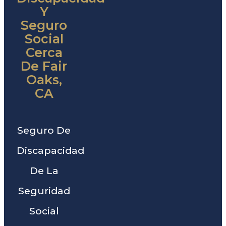
Y
Seguro
Social
Cerca
De Fair
Oaks,
CA
Seguro De
Discapacidad
De La
Seguridad
Social