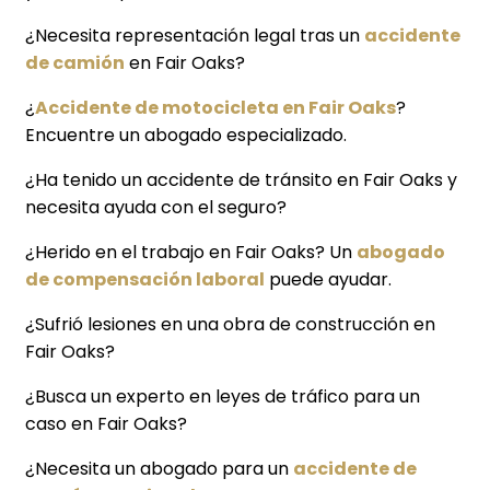
¿Necesita representación legal tras un
accidente
de camión
en Fair Oaks?
¿
Accidente de motocicleta en Fair Oaks
?
Encuentre un abogado especializado.
¿Ha tenido un accidente de tránsito en Fair Oaks y
necesita ayuda con el seguro?
¿Herido en el trabajo en Fair Oaks? Un
abogado
de compensación laboral
puede ayudar.
¿Sufrió lesiones en una obra de construcción en
Fair Oaks?
¿Busca un experto en leyes de tráfico para un
caso en Fair Oaks?
¿Necesita un abogado para un
accidente de