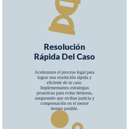
Resolución
Rápida Del Caso
Aceleramos el proceso legal para
lograr una resolución rápida y
eficiente de tu caso.
Implementamos estrategias
proactivas para evitar demoras,
asegurando que recibas justicia y
compensación en el menor
tiempo posible.