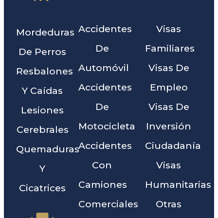
Accidentes
Visas
Mordeduras
De
Familiares
De Perros
Automóvil
Visas De
Resbalones
Accidentes
Empleo
Y Caídas
De
Visas De
Lesiones
Motocicleta
Inversión
Cerebrales
Accidentes
Ciudadanía
Quemaduras
Con
Visas
Y
Camiones
Humanitarias
Cicatrices
Comerciales
Otras