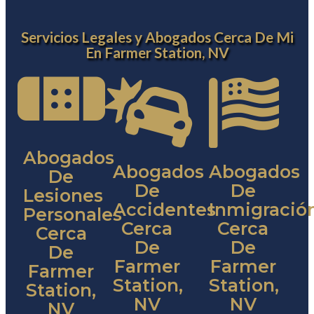
Servicios Legales y Abogados Cerca De Mi
En Farmer Station, NV
Abogados
Abogados
Abogados
De
De
De
Lesiones
Accidentes
Inmigració
Personales
Cerca
Cerca
Cerca
De
De
De
Farmer
Farmer
Farmer
Station,
Station,
Station,
NV
NV
NV