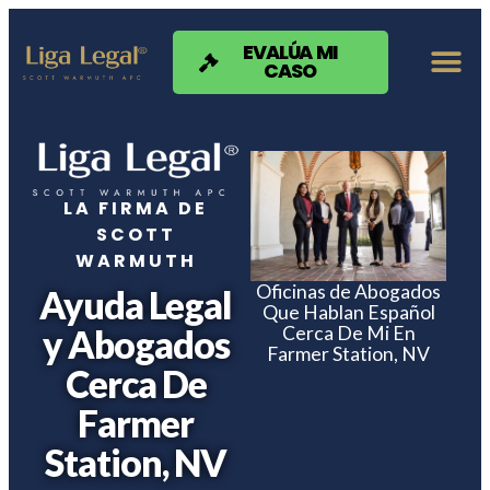
Nota:
este
sitio
EVALÚA MI
CASO
web
incluye
un
sistema
de
accesibilidad.
LA FIRMA DE
SCOTT
WARMUTH
Oficinas de Abogados
Ayuda Legal
Que Hablan Español
Cerca De Mi En
y Abogados
Farmer Station, NV
Cerca De
Farmer
Station, NV