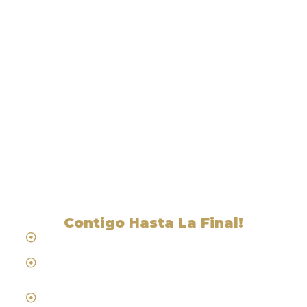
Liga Legal® - Abogados
Cerca De Farmer Station, NV
Contigo Hasta La Final!
Hablamos Español
Desde 1984
Abogados de Laboral, Trabajo y
Compensacion al Trabajador