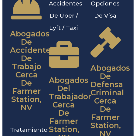
Accidentes
Opciones
De Uber /
De Visa
Lyft / Taxi
Abogados
De
Accidentes
De
Trabajo
Abogados
Cerca
De
Abogados
De
Defensa
Del
Farmer
Criminal
Trabajador
Station,
Cerca
Cerca
NV
De
De
Farmer
Farmer
Station,
Station,
Tratamiento
NV