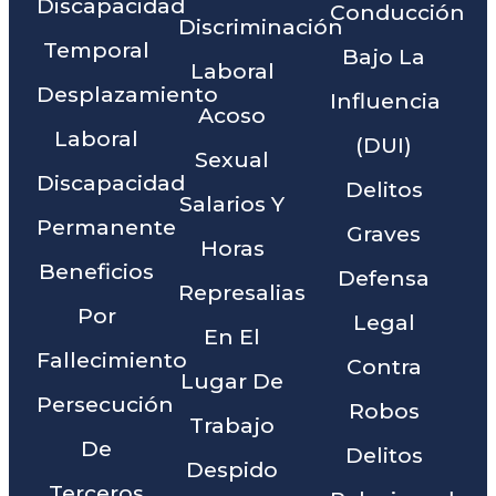
Discapacidad
Conducción
Discriminación
Temporal
Bajo La
Laboral
Desplazamiento
Influencia
Acoso
Laboral
(DUI)
Sexual
Discapacidad
Delitos
Salarios Y
Permanente
Graves
Horas
Beneficios
Defensa
Represalias
Por
Legal
En El
Fallecimiento
Contra
Lugar De
Persecución
Robos
Trabajo
De
Delitos
Despido
Terceros