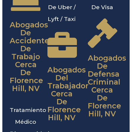
De Uber /
De Visa
Lyft / Taxi
Abogados
De
Accidentes
De
Trabajo
Abogados
Cerca
De
Abogados
De
Defensa
Del
Florence
Criminal
Trabajador
Hill, NV
Cerca
Cerca
De
De
Florence
Florence
Tratamiento
Hill, NV
Hill, NV
Médico