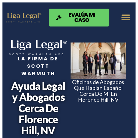
Nota:
este
sitio
EVALÚA MI
CASO
web
incluye
un
sistema
de
accesibilidad.
LA FIRMA DE
SCOTT
WARMUTH
Oficinas de Abogados
Ayuda Legal
Que Hablan Español
Cerca De Mi En
y Abogados
Florence Hill, NV
Cerca De
Florence
Hill, NV