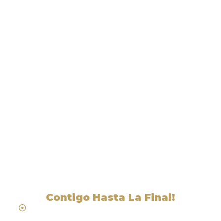
Liga Legal® - Abogados
Cerca De Florence Hill, NV
Contigo Hasta La Final!
Hablamos Español