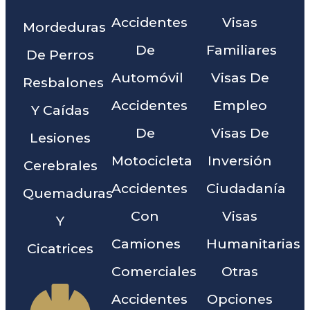
Accidentes
Visas
Mordeduras
De
Familiares
De Perros
Automóvil
Visas De
Resbalones
Accidentes
Empleo
Y Caídas
De
Visas De
Lesiones
Motocicleta
Inversión
Cerebrales
Accidentes
Ciudadanía
Quemaduras
Con
Visas
Y
Camiones
Humanitarias
Cicatrices
Comerciales
Otras
Accidentes
Opciones