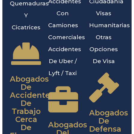
Accidentes
Ciudadanía
Quemaduras
Con
Visas
Y
Camiones
Humanitarias
Cicatrices
Comerciales
Otras
Accidentes
Opciones
De Uber /
De Visa
Lyft / Taxi
Abogados
De
Accidentes
De
Trabajo
Abogados
Cerca
De
Abogados
De
Defensa
Del