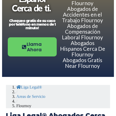
Flournoy
Cerca de ti.
Abogados de
Accidentes en el
Trabajo Flournoy
Chequeo gratis de su caso
por teléfono en menos de 1
Abogados de
minuto!
Compensación
Laboral Flournoy
Abogados
Llama
Hispanos Cerca De
Ahora
Flournoy
Abogados Gratis
Near Flournoy
Liga Legal®
/
Areas de Servicio
/
Flournoy
Liga Legal® Abogados Cerca