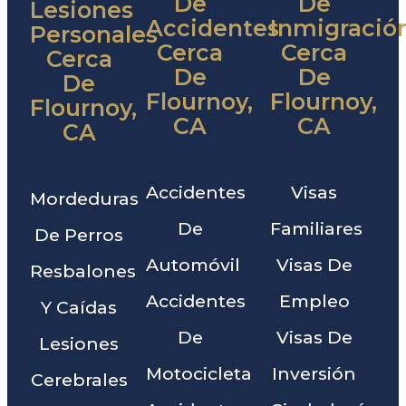
De
De
Lesiones
Accidentes
Inmigració
Personales
Cerca
Cerca
Cerca
De
De
De
Flournoy,
Flournoy,
Flournoy,
CA
CA
CA
Accidentes
Visas
Mordeduras
De
Familiares
De Perros
Automóvil
Visas De
Resbalones
Accidentes
Empleo
Y Caídas
De
Visas De
Lesiones
Motocicleta
Inversión
Cerebrales