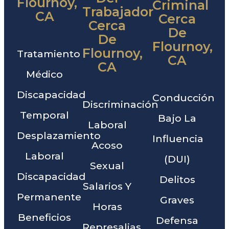
Flournoy,
Criminal
Trabajador
CA
Cerca
Cerca
De
De
Flournoy,
Flournoy,
Tratamiento
CA
CA
Médico
Discapacidad
Conducción
Discriminación
Temporal
Bajo La
Laboral
Desplazamiento
Influencia
Acoso
Laboral
(DUI)
Sexual
Discapacidad
Delitos
Salarios Y
Permanente
Graves
Horas
Beneficios
Defensa
Represalias