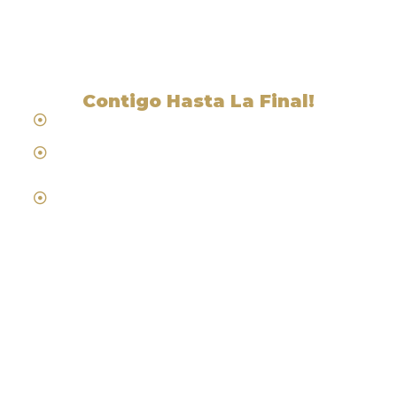
Flournoy, CA
Contigo Hasta La Final!
Hablamos Español
Desde 1984
Abogados de Laboral, Trabajo y
Compensacion al Trabajador