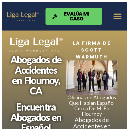
Nota:
este
sitio
EVALÚA MI
CASO
web
incluye
un
sistema
de
LA FIRMA DE
accesibilidad.
SCOTT
WARMUTH
Abogados de
Accidentes
en Flournoy,
CA
Oficinas de Abogados
Que Hablan Español
Encuentra
Cerca De Mi En
Flournoy
Abogados en
Abogados de
Español
Accidentes en