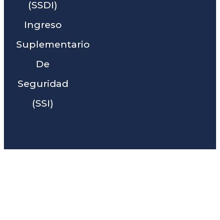
(SSDI)
Ingreso
Suplementario
De
Seguridad
(SSI)
Liga Legal® - Barra De
Abogados Cerca De