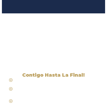
Liga Legal® - Barra De
Abogados Cerca De Forest
Ranch, CA
Contigo Hasta La Final!
Hablamos Español
Desde 1984
Abogados de Laboral, Trabajo y
Compensacion al Trabajador