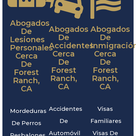
Abogados
Abogados
Abogados
De
De
De
Lesiones
Accidentes
Inmigració
Personales
Cerca
Cerca
Cerca
De
De
De
Forest
Forest
Forest
Ranch,
Ranch,
Ranch,
CA
CA
CA
Accidentes
Visas
Mordeduras
De
Familiares
De Perros
Automóvil
Visas De
Resbalones