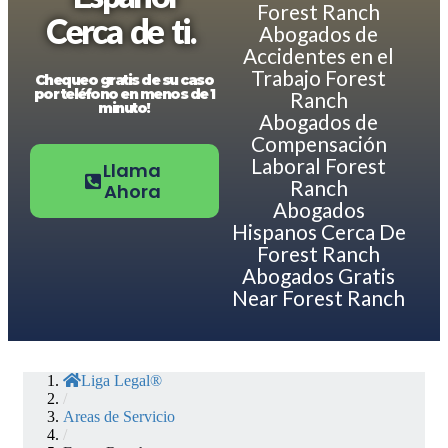
Forest Ranch
Cerca de ti.
Abogados de
Accidentes en el
Trabajo Forest
Chequeo gratis de su caso
por teléfono en menos de 1
Ranch
minuto!
Abogados de
Compensación
Laboral Forest
Llama
Ranch
Ahora
Abogados
Hispanos Cerca De
Forest Ranch
Abogados Gratis
Near Forest Ranch
Liga Legal®
/
Areas de Servicio
/