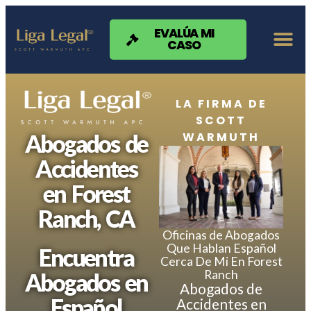
Nota:
este
sitio
EVALÚA MI
CASO
web
incluye
un
sistema
de
LA FIRMA DE
accesibilidad.
SCOTT
WARMUTH
Abogados de
Accidentes
en Forest
Ranch, CA
Oficinas de Abogados
Que Hablan Español
Encuentra
Cerca De Mi En Forest
Ranch
Abogados en
Abogados de
Español
Accidentes en