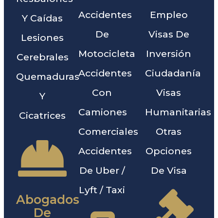
Accidentes
Empleo
Y Caídas
De
Visas De
Lesiones
Motocicleta
Inversión
Cerebrales
Accidentes
Ciudadanía
Quemaduras
Con
Visas
Y
Camiones
Humanitarias
Cicatrices
Comerciales
Otras
Accidentes
Opciones
De Uber /
De Visa
Lyft / Taxi
Abogados
De