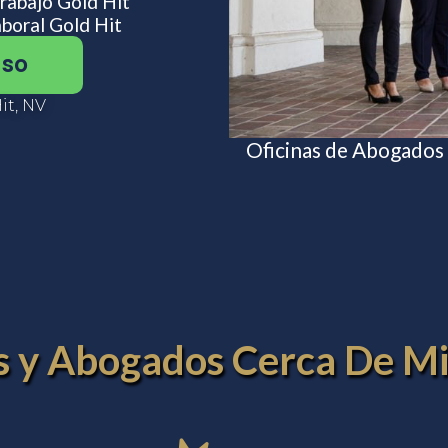
rabajo Gold Hit
boral Gold Hit
aso
it, NV
Oficinas de Abogados
es y Abogados Cerca De Mi