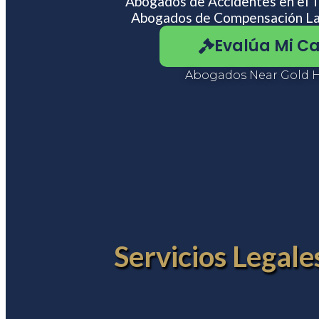
Abogados de Accidentes en el T
usando
Abogados de Compensación La
un
lector
Evalúa Mi C
de
pantalla;
Presione
Abogados Near Gold H
Control-
F10
para
abrir
un
menú
de
accesibilidad.
Servicios Legal