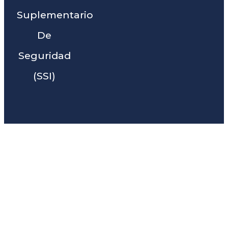
Suplementario
De
Seguridad
(SSI)
Liga Legal® - Barra De
Abogados Cerca De Incline,
CA