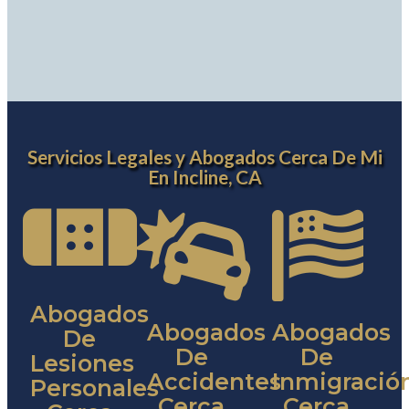
Servicios Legales y Abogados Cerca De Mi
En Incline, CA
Abogados
Abogados
Abogados
De
De
De
Lesiones
Accidentes
Inmigració
Personales
Cerca
Cerca