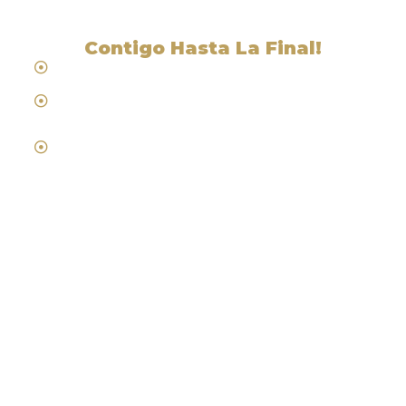
Contigo Hasta La Final!
Hablamos Español
Desde 1984
Abogados de Laboral, Trabajo y
Compensacion al Trabajador