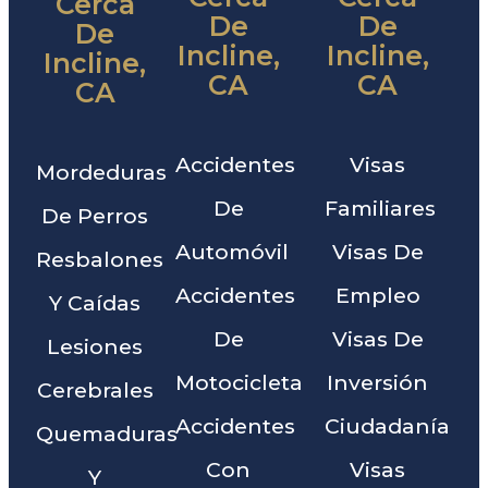
Cerca
De
De
De
Incline,
Incline,
Incline,
CA
CA
CA
Accidentes
Visas
Mordeduras
De
Familiares
De Perros
Automóvil
Visas De
Resbalones
Accidentes
Empleo
Y Caídas
De
Visas De
Lesiones
Motocicleta
Inversión
Cerebrales
Accidentes
Ciudadanía
Quemaduras
Con
Visas
Y