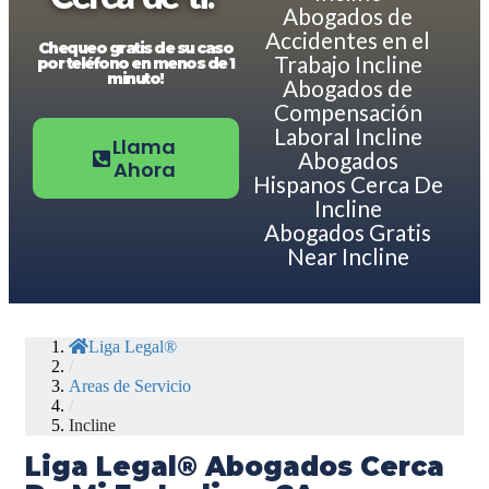
Abogados de
Accidentes en el
Chequeo gratis de su caso
Trabajo Incline
por teléfono en menos de 1
minuto!
Abogados de
Compensación
Laboral Incline
Llama
Abogados
Ahora
Hispanos Cerca De
Incline
Abogados Gratis
Near Incline
Liga Legal®
/
Areas de Servicio
/
Incline
Liga Legal® Abogados Cerca