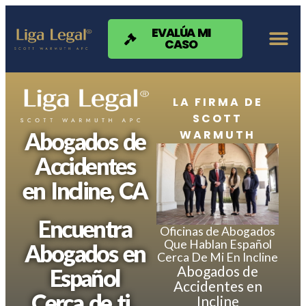
Nota:
este
sitio
EVALÚA MI
CASO
web
incluye
un
sistema
de
LA FIRMA DE
accesibilidad.
SCOTT
WARMUTH
Abogados de
Accidentes
en Incline, CA
Encuentra
Oficinas de Abogados
Que Hablan Español
Abogados en
Cerca De Mi En Incline
Abogados de
Español
Accidentes en
Cerca de ti.
Incline