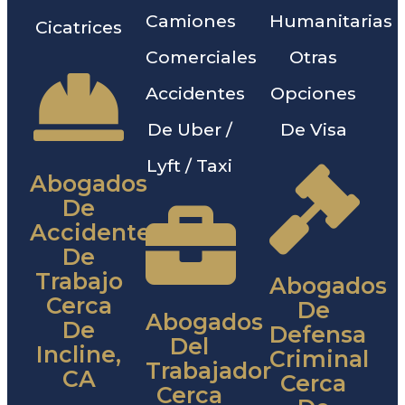
Camiones
Humanitarias
Cicatrices
Comerciales
Otras
Accidentes
Opciones
De Uber /
De Visa
Lyft / Taxi
Abogados
De
Accidentes
De
Trabajo
Abogados
Cerca
De
Abogados
De
Defensa
Del
Incline,
Criminal
Trabajador
CA
Cerca
Cerca