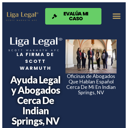
Nota:
este
sitio
EVALÚA MI
CASO
web
incluye
un
sistema
de
accesibilidad.
LA FIRMA DE
SCOTT
WARMUTH
Oficinas de Abogados
Ayuda Legal
Que Hablan Español
Cerca De Mi En Indian
y Abogados
Springs, NV
Cerca De
Indian
Springs, NV