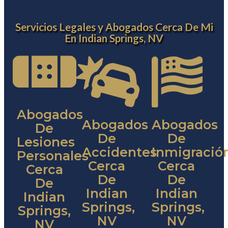
Servicios Legales y Abogados Cerca De Mi
En Indian Springs, NV
Abogados
Abogados
Abogados
De
De
De
Lesiones
Accidentes
Inmigració
Personales
Cerca
Cerca
Cerca
De
De
De
Indian
Indian
Indian
Springs,
Springs,
Springs,
NV
NV
NV