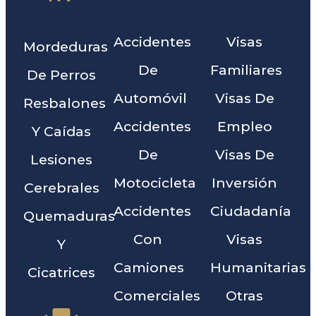
Accidentes
Visas
Mordeduras
De
Familiares
De Perros
Automóvil
Visas De
Resbalones
Accidentes
Empleo
Y Caídas
De
Visas De
Lesiones
Motocicleta
Inversión
Cerebrales
Accidentes
Ciudadanía
Quemaduras
Con
Visas
Y
Camiones
Humanitarias
Cicatrices
Comerciales
Otras