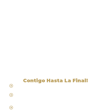
Liga Legal® - Abogados
Cerca De Indian Springs, NV
Contigo Hasta La Final!
Hablamos Español
Desde 1984
Abogados de Laboral, Trabajo y
Compensacion al Trabajador