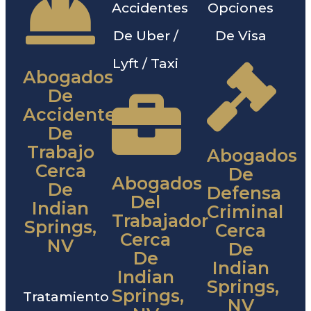
Accidentes
Opciones
De Uber /
De Visa
Lyft / Taxi
Abogados
De
Accidentes
De
Trabajo
Abogados
Cerca
De
Abogados
De
Defensa
Del
Indian
Criminal
Trabajador
Springs,
Cerca
Cerca
NV
De
De
Indian
Indian
Springs,
Springs,
Tratamiento
NV