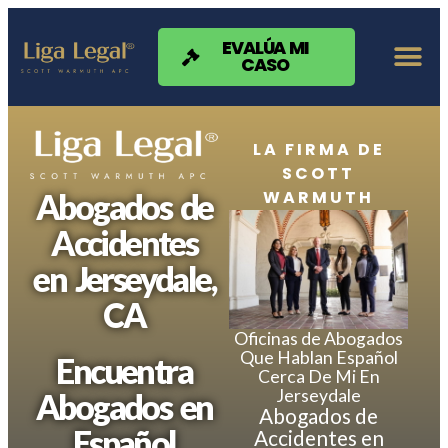
Nota:
este
sitio
EVALÚA MI
CASO
web
incluye
un
sistema
de
LA FIRMA DE
accesibilidad.
SCOTT
WARMUTH
Abogados de
Accidentes
en Jerseydale,
CA
Oficinas de Abogados
Que Hablan Español
Encuentra
Cerca De Mi En
Jerseydale
Abogados en
Abogados de
Español
Accidentes en