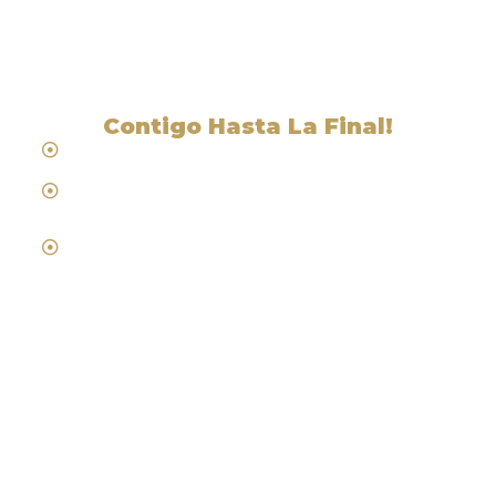
Jerseydale, CA
Contigo Hasta La Final!
Hablamos Español
Desde 1984
Abogados de Laboral, Trabajo y
Compensacion al Trabajador