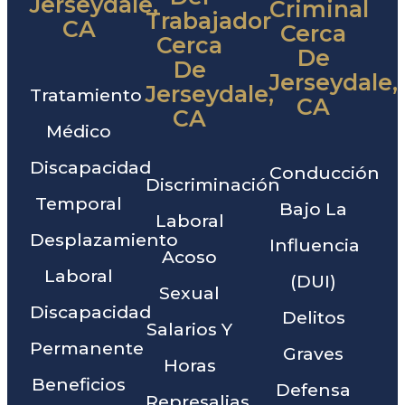
Jerseydale,
Criminal
Trabajador
CA
Cerca
Cerca
De
De
Jerseydale,
Jerseydale,
Tratamiento
CA
CA
Médico
Discapacidad
Conducción
Discriminación
Temporal
Bajo La
Laboral
Desplazamiento
Influencia
Acoso
Laboral
(DUI)
Sexual
Discapacidad
Delitos
Salarios Y
Permanente
Graves
Horas
Beneficios
Defensa
Represalias