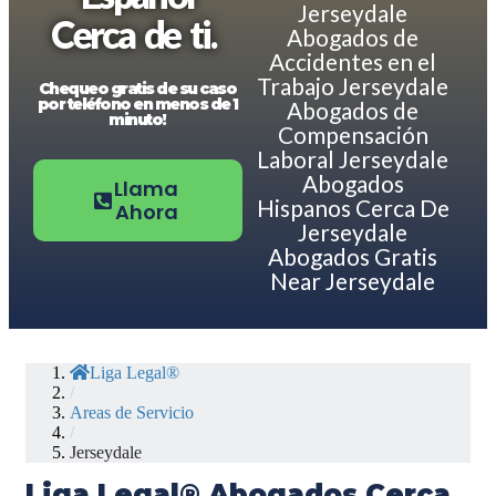
Jerseydale
Cerca de ti.
Abogados de
Accidentes en el
Trabajo Jerseydale
Chequeo gratis de su caso
por teléfono en menos de 1
Abogados de
minuto!
Compensación
Laboral Jerseydale
Abogados
Llama
Hispanos Cerca De
Ahora
Jerseydale
Abogados Gratis
Near Jerseydale
Liga Legal®
/
Areas de Servicio
/
Jerseydale
Liga Legal® Abogados Cerca