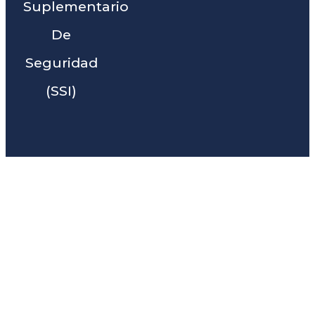
Suplementario
De
Seguridad
(SSI)
Liga Legal® - Barra De
Abogados Cerca De Lake
Vera, CA