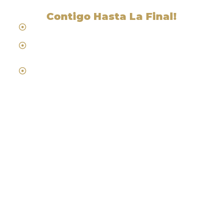
Contigo Hasta La Final!
Hablamos Español
Desde 1984
Abogados de Laboral, Trabajo y
Compensacion al Trabajador