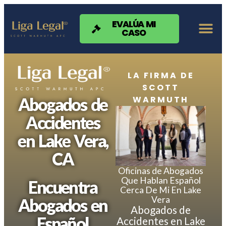
Nota:
este
sitio
EVALÚA MI
CASO
web
incluye
un
sistema
de
LA FIRMA DE
accesibilidad.
SCOTT
WARMUTH
Abogados de
Accidentes
en Lake Vera,
CA
Oficinas de Abogados
Que Hablan Español
Encuentra
Cerca De Mi En Lake
Vera
Abogados en
Abogados de
Español
Accidentes en Lake