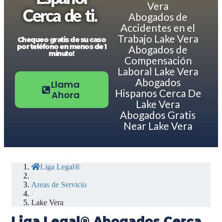
Vera
Cerca de ti.
Abogados de
Accidentes en el
Trabajo Lake Vera
Chequeo gratis de su caso
por teléfono en menos de 1
Abogados de
minuto!
Compensación
Laboral Lake Vera
Abogados
Llama
Hispanos Cerca De
Ahora
Lake Vera
Abogados Gratis
Near Lake Vera
Liga Legal®
/
Areas de Servicio
/
Lake Vera
Liga Legal® Abogados Cerca