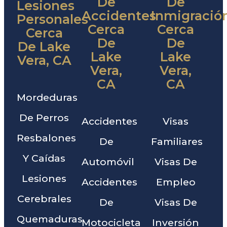
De
De
Lesiones
Accidentes
Inmigració
Personales
Cerca
Cerca
Cerca
De
De
De Lake
Lake
Lake
Vera, CA
Vera,
Vera,
CA
CA
Mordeduras
De Perros
Accidentes
Visas
Resbalones
De
Familiares
Y Caídas
Automóvil
Visas De
Lesiones
Accidentes
Empleo
Cerebrales
De
Visas De
Quemaduras
Motocicleta
Inversión