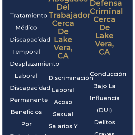
Defensa
Del
Criminal
Trabajador
Tratamiento
Cerca
Cerca
De
Médico
De
Lake
Lake
Discapacidad
Vera,
Vera,
CA
Temporal
CA
Desplazamiento
Conducción
Laboral
Discriminación
Bajo La
Discapacidad
Laboral
Influencia
Permanente
Acoso
(DUI)
Beneficios
Sexual
Delitos
Por
Salarios Y
Graves