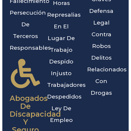
Fallecimiento
Horas
Defensa
Persecución
Represalias
Legal
De
En El
Contra
Terceros
Lugar De
Robos
Responsables
Trabajo
Delitos
Despido
Relacionados
Injusto
Con
Trabajadores
Drogas
Despedidos
Abogados
De
Ley De
Discapacidad
Empleo
Y
Seguro