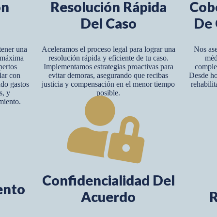
ón
Resolución Rápida
Cob
Del Caso
De 
tener una
Aceleramos el proceso legal para lograr una
Nos ase
y máxima
resolución rápida y eficiente de tu caso.
méd
pertos
Implementamos estrategias proactivas para
complet
lar con
evitar demoras, asegurando que recibas
Desde hos
ndo gastos
justicia y compensación en el menor tiempo
rehabili
s, y
posible.
miento.
Confidencialidad Del
ento
Acuerdo
R