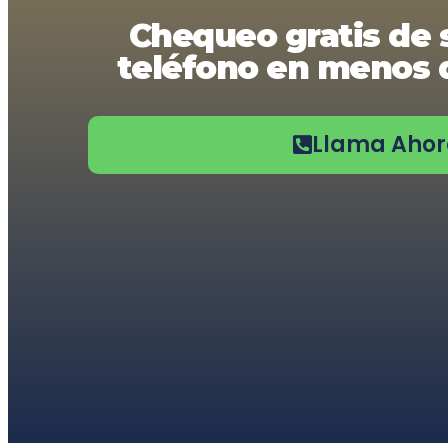
usando
Chequeo gratis de 
un
lector
teléfono en menos d
de
pantalla;
Presione
Control-
F10
Llama Aho
para
abrir
un
menú
de
accesibilidad.