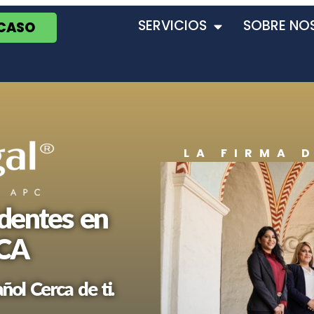
SERVICIOS
SOBRE NO
 CASO
LA FIRMA 
dentes en
 CA
ol Cerca de ti.