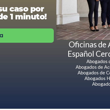
su caso por
e 1 minuto!
ra
Oficinas de
Español Cer
Abogados d
Abogados de Acc
Abogados de C
Abogados H
Abogado