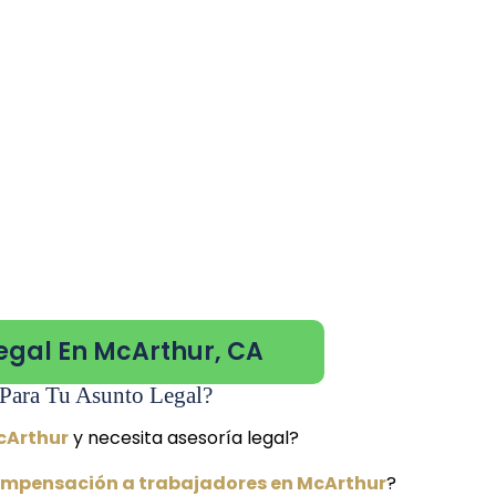
egal En McArthur, CA
Para Tu Asunto Legal?
cArthur
y necesita asesoría legal?
ompensación a trabajadores en McArthur
?