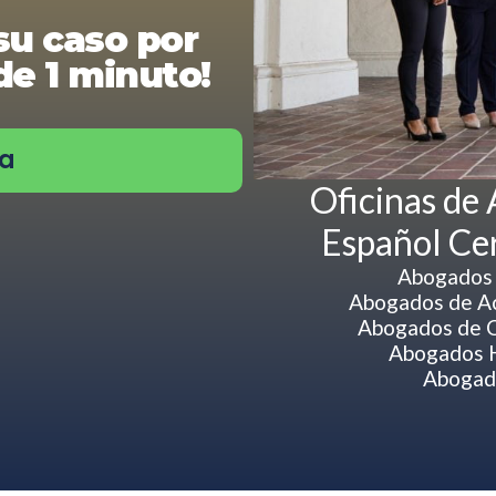
su caso por
e 1 minuto!
ra
Oficinas de
Español Ce
Abogados 
Abogados de Ac
Abogados de 
Abogados 
Abogad