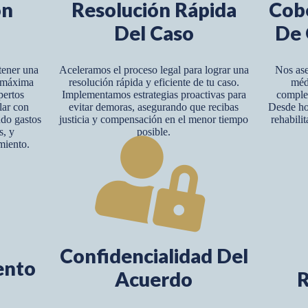
ón
Resolución Rápida
Cob
Del Caso
De 
tener una
Aceleramos el proceso legal para lograr una
Nos ase
y máxima
resolución rápida y eficiente de tu caso.
méd
pertos
Implementamos estrategias proactivas para
complet
lar con
evitar demoras, asegurando que recibas
Desde hos
ndo gastos
justicia y compensación en el menor tiempo
rehabili
s, y
posible.
miento.
Confidencialidad Del
ento
Acuerdo
R