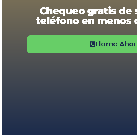
usando
Chequeo gratis de 
un
lector
teléfono en menos d
de
pantalla;
Presione
Control-
F10
Llama Aho
para
abrir
un
menú
de
accesibilidad.