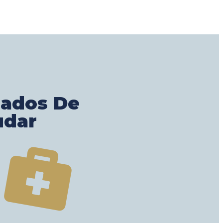
gados De
udar