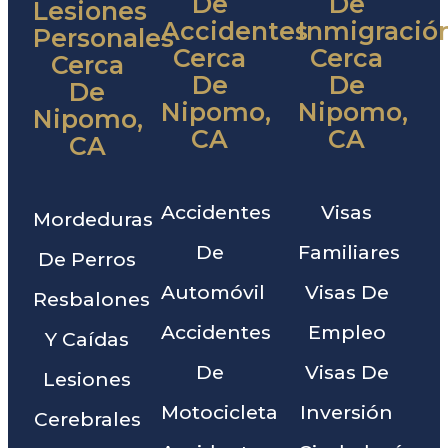
De
De
Lesiones
Accidentes
Inmigració
Personales
Cerca
Cerca
Cerca
De
De
De
Nipomo,
Nipomo,
Nipomo,
CA
CA
CA
Accidentes
Visas
Mordeduras
De
Familiares
De Perros
Automóvil
Visas De
Resbalones
Accidentes
Empleo
Y Caídas
De
Visas De
Lesiones
Motocicleta
Inversión
Cerebrales