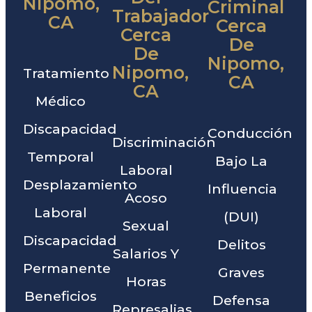
Nipomo,
Criminal
Trabajador
CA
Cerca
Cerca
De
De
Nipomo,
Nipomo,
Tratamiento
CA
CA
Médico
Discapacidad
Conducción
Discriminación
Temporal
Bajo La
Laboral
Desplazamiento
Influencia
Acoso
Laboral
(DUI)
Sexual
Discapacidad
Delitos
Salarios Y
Permanente
Graves
Horas
Beneficios
Defensa
Represalias