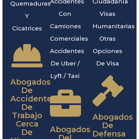
Accidentes
Ciudadanía
Quemaduras
Con
Visas
Y
Camiones
Humanitarias
Cicatrices
Comerciales
Otras
Accidentes
Opciones
De Uber /
De Visa
Lyft / Taxi
Abogados
De
Accidentes
De
Trabajo
Abogados
Cerca
De
Abogados
De
Defensa
Del