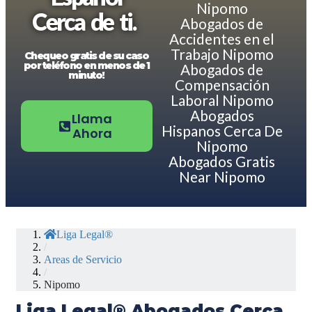
Nipomo
Cerca de ti.
Abogados de
Accidentes en el
Trabajo Nipomo
Chequeo gratis de su caso
por teléfono en menos de 1
Abogados de
minuto!
Compensación
Laboral Nipomo
Abogados
Llama
Hispanos Cerca De
Ahora
Nipomo
Abogados Gratis
Near Nipomo
Liga Legal®
/
Areas de Servicio
/
Nipomo
Liga Legal® Abogados Cerca