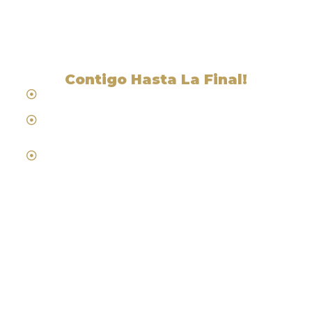
CA
Contigo Hasta La Final!
Hablamos Español
Desde 1984
Abogados de Laboral, Trabajo y
Compensacion al Trabajador