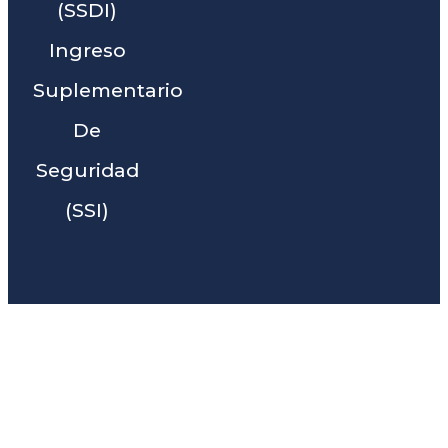
(SSDI)
Ingreso
Suplementario
De
Seguridad
(SSI)
Liga Legal® - Barra De
Abogados Cerca De Nipomo,