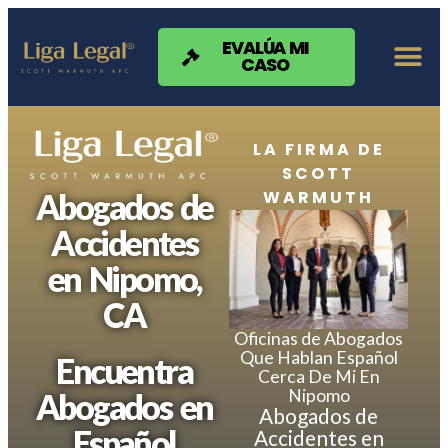
Nota:
este
sitio
EVALÚA MI
CASO
web
incluye
un
sistema
de
LA FIRMA DE
accesibilidad.
SCOTT
WARMUTH
Abogados de
Accidentes
en Nipomo,
CA
Oficinas de Abogados
Que Hablan Español
Encuentra
Cerca De Mi En
Nipomo
Abogados en
Abogados de
Español
Accidentes en