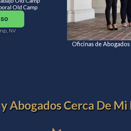
rabajo Old Camp
boral Old Camp
aso
mp, NV
Oficinas de Abogados
s y Abogados Cerca De M