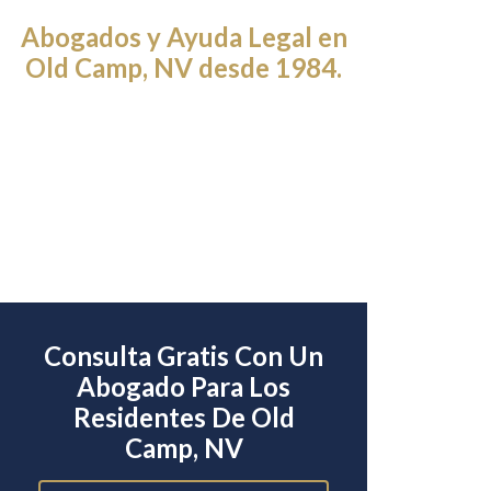
Abogados y Ayuda Legal en
Old Camp, NV desde 1984.
Consulta Gratis Con Un
Abogado Para Los
Residentes De Old
Camp, NV