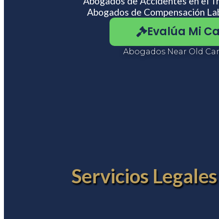
Abogados de Accidentes en el T
usando
Abogados de Compensación La
un
lector
Evalúa Mi C
de
pantalla;
Presione
Abogados Near Old Ca
Control-
F10
para
abrir
un
menú
de
accesibilidad.
Servicios Legale