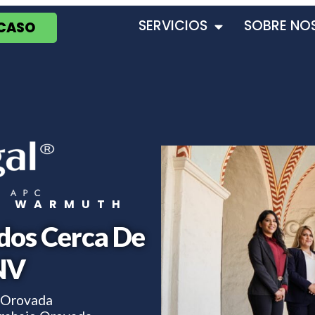
SERVICIOS
SOBRE NO
 CASO
T WARMUTH
dos Cerca De
NV
 Orovada