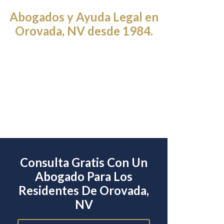
Abogados y Ayuda Legal en
Orovada, NV desde 1984.
Consulta Gratis Con Un
Abogado Para Los
Residentes De Orovada,
NV