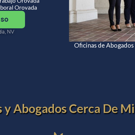
Trabajo Orovada
boral Orovada
aso
da, NV
Oficinas de Abogados
es y Abogados Cerca De M