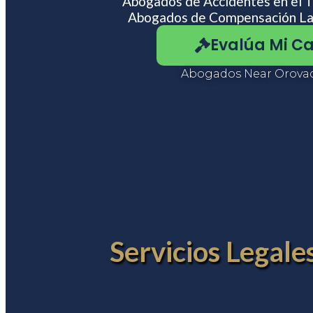
Abogados de Accidentes en el 
usando
Abogados de Compensación La
un
lector
Evalúa Mi C
de
pantalla;
Presione
Abogados Near Orova
Control-
F10
para
abrir
un
menú
de
accesibilidad.
Servicios Legal