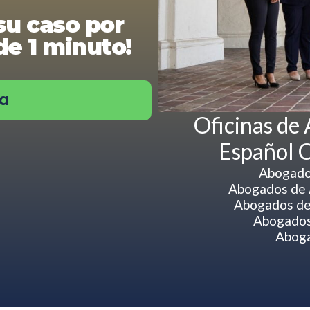
su caso por
e 1 minuto!
ra
Oficinas de
Español C
Abogado
Abogados de A
Abogados de
Abogados
Aboga