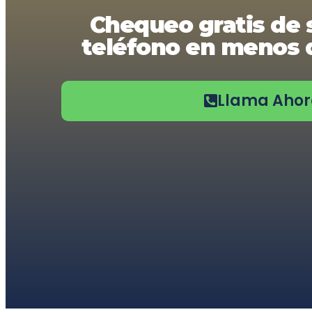
usando
Chequeo gratis de 
un
lector
teléfono en menos d
de
pantalla;
Presione
Control-
F10
Llama Aho
para
abrir
un
menú
de
accesibilidad.