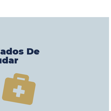
gados De
udar