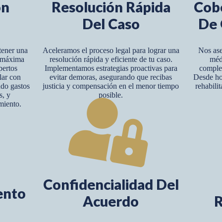
ón
Resolución Rápida
Cob
Del Caso
De 
tener una
Aceleramos el proceso legal para lograr una
Nos ase
y máxima
resolución rápida y eficiente de tu caso.
méd
pertos
Implementamos estrategias proactivas para
complet
lar con
evitar demoras, asegurando que recibas
Desde hos
ndo gastos
justicia y compensación en el menor tiempo
rehabili
s, y
posible.
miento.
Confidencialidad Del
ento
Acuerdo
R