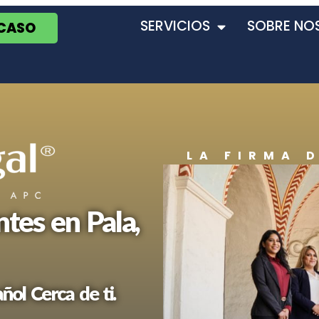
SERVICIOS
SOBRE NO
 CASO
LA FIRMA 
tes en Pala,
ol Cerca de ti.