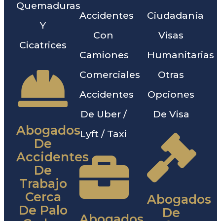
Quemaduras
Accidentes
Ciudadanía
Y
Con
Visas
Cicatrices
Camiones
Humanitarias
Comerciales
Otras
Accidentes
Opciones
De Uber /
De Visa
Abogados
Lyft / Taxi
De
Accidentes
De
Trabajo
Cerca
Abogados
De Palo
De
Abogados