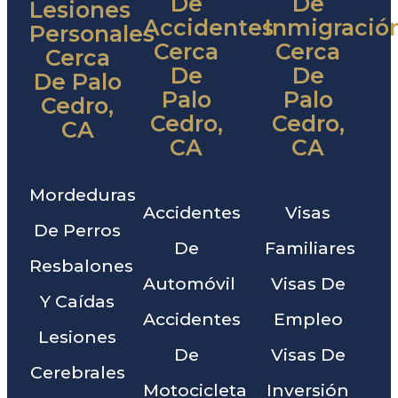
De
De
Lesiones
Accidentes
Inmigració
Personales
Cerca
Cerca
Cerca
De
De
De Palo
Palo
Palo
Cedro,
Cedro,
Cedro,
CA
CA
CA
Mordeduras
Accidentes
Visas
De Perros
De
Familiares
Resbalones
Automóvil
Visas De
Y Caídas
Accidentes
Empleo
Lesiones
De
Visas De
Cerebrales
Motocicleta
Inversión