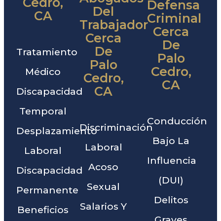
Cedro,
Defensa
Del
CA
Criminal
Trabajador
Cerca
Cerca
De
De
Tratamiento
Palo
Palo
Cedro,
Médico
Cedro,
CA
CA
Discapacidad
Temporal
Conducción
Discriminación
Desplazamiento
Bajo La
Laboral
Laboral
Influencia
Acoso
Discapacidad
(DUI)
Sexual
Permanente
Delitos
Salarios Y
Beneficios
Graves