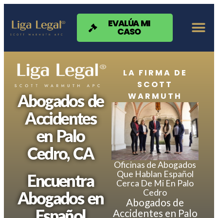
Nota:
este
sitio
EVALÚA MI
CASO
web
incluye
un
sistema
de
LA FIRMA DE
accesibilidad.
SCOTT
WARMUTH
Abogados de
Accidentes
en Palo
Cedro, CA
Oficinas de Abogados
Que Hablan Español
Encuentra
Cerca De Mi En Palo
Cedro
Abogados en
Abogados de
Español
Accidentes en Palo