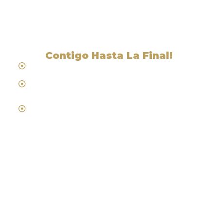
Cedro, CA
Contigo Hasta La Final!
Hablamos Español
Desde 1984
Abogados de Laboral, Trabajo y
Compensacion al Trabajador