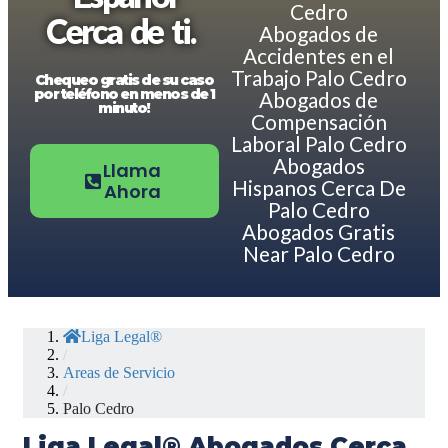
Cedro
Cerca de ti.
Abogados de
Accidentes en el
Trabajo Palo Cedro
Chequeo gratis de su caso
por teléfono en menos de 1
Abogados de
minuto!
Compensación
Laboral Palo Cedro
Abogados
Llama
Hispanos Cerca De
Ahora
Palo Cedro
Abogados Gratis
Near Palo Cedro
Liga Legal®
/
Areas de Servicio
/
Palo Cedro
Liga Legal® Abogados Cerca