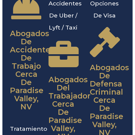
Accidentes
Opciones
De Uber /
De Visa
Lyft / Taxi
Abogados
De
Accidentes
De
Trabajo
Abogados
Cerca
De
Abogados
De
Defensa
Del
Paradise
Criminal
Trabajador
Valley,
Cerca
Cerca
NV
De
De
Paradise
Paradise
Valley,
Valley,
Tratamiento
NV