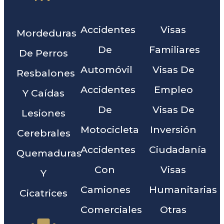
Accidentes
Visas
Mordeduras
De
Familiares
De Perros
Automóvil
Visas De
Resbalones
Accidentes
Empleo
Y Caídas
De
Visas De
Lesiones
Motocicleta
Inversión
Cerebrales
Accidentes
Ciudadanía
Quemaduras
Con
Visas
Y
Camiones
Humanitarias
Cicatrices
Comerciales
Otras