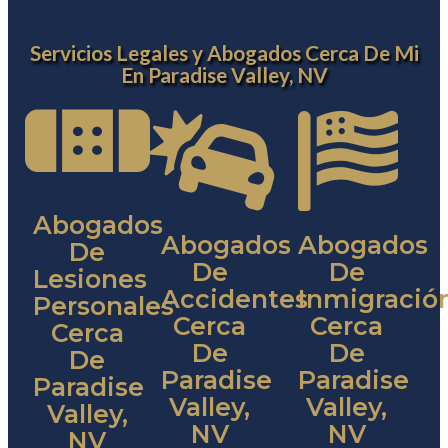
Servicios Legales y Abogados Cerca De Mi
En Paradise Valley, NV
Abogados
Abogados
Abogados
De
De
De
Lesiones
Accidentes
Inmigració
Personales
Cerca
Cerca
Cerca
De
De
De
Paradise
Paradise
Paradise
Valley,
Valley,
Valley,
NV
NV
NV