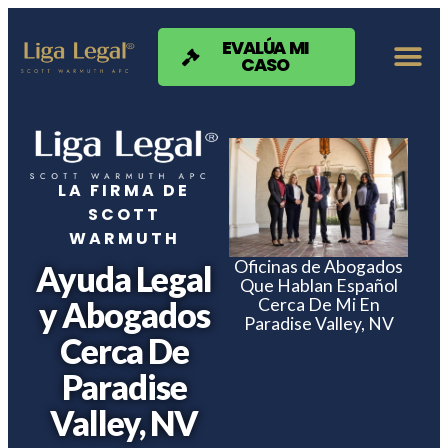
Nota:
este
sitio
EVALÚA MI
CASO
web
incluye
un
sistema
de
accesibilidad.
LA FIRMA DE
SCOTT
WARMUTH
Oficinas de Abogados
Ayuda Legal
Que Hablan Español
Cerca De Mi En
y Abogados
Paradise Valley, NV
Cerca De
Paradise
Valley, NV