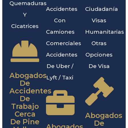
Quemaduras
Accidentes
Ciudadanía
Y
Con
Visas
Cicatrices
Camiones
Humanitarias
Comerciales
Otras
Accidentes
Opciones
De Uber /
De Visa
Abogados
Lyft / Taxi
De
Accidentes
De
Trabajo
Cerca
Abogados
De Pine
De
Abogados