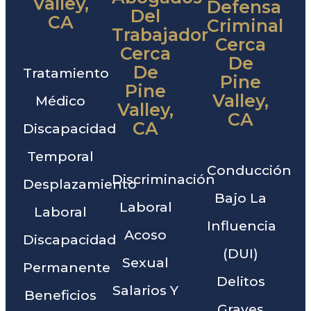
Valley,
Defensa
Del
CA
Criminal
Trabajador
Cerca
Cerca
De
De
Tratamiento
Pine
Pine
Valley,
Médico
Valley,
CA
CA
Discapacidad
Temporal
Conducción
Discriminación
Desplazamiento
Bajo La
Laboral
Laboral
Influencia
Acoso
Discapacidad
(DUI)
Sexual
Permanente
Delitos
Salarios Y
Beneficios
Graves