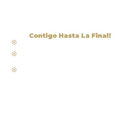
Valley, CA
Contigo Hasta La Final!
Hablamos Español
Desde 1984
Abogados de Laboral, Trabajo y
Compensacion al Trabajador