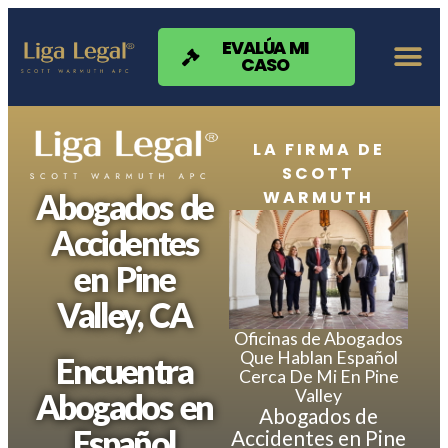
Nota:
este
sitio
EVALÚA MI
CASO
web
incluye
un
sistema
de
LA FIRMA DE
accesibilidad.
SCOTT
WARMUTH
Abogados de
Accidentes
en Pine
Valley, CA
Oficinas de Abogados
Que Hablan Español
Encuentra
Cerca De Mi En Pine
Valley
Abogados en
Abogados de
Español
Accidentes en Pine