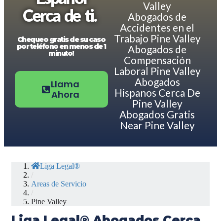
Valley
Cerca de ti.
Abogados de
Accidentes en el
Trabajo Pine Valley
Chequeo gratis de su caso
por teléfono en menos de 1
Abogados de
minuto!
Compensación
Laboral Pine Valley
Abogados
Llama
Hispanos Cerca De
Ahora
Pine Valley
Abogados Gratis
Near Pine Valley
Liga Legal®
/
Areas de Servicio
/
Pine Valley
Liga Legal® Abogados Cerca