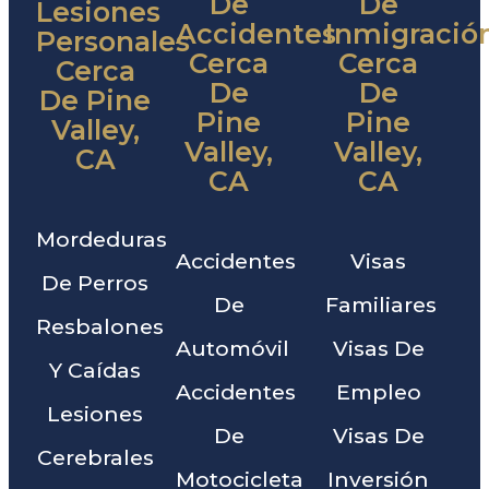
De
De
Lesiones
Accidentes
Inmigració
Personales
Cerca
Cerca
Cerca
De
De
De Pine
Pine
Pine
Valley,
Valley,
Valley,
CA
CA
CA
Mordeduras
Accidentes
Visas
De Perros
De
Familiares
Resbalones
Automóvil
Visas De
Y Caídas
Accidentes
Empleo
Lesiones
De
Visas De
Cerebrales
Motocicleta
Inversión