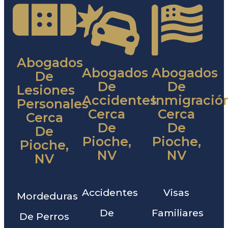
Abogados
Abogados
Abogados
De
De
De
Lesiones
Accidentes
Inmigració
Personales
Cerca
Cerca
Cerca
De
De
De
Pioche,
Pioche,
Pioche,
NV
NV
NV
Accidentes
Visas
Mordeduras
De
Familiares
De Perros