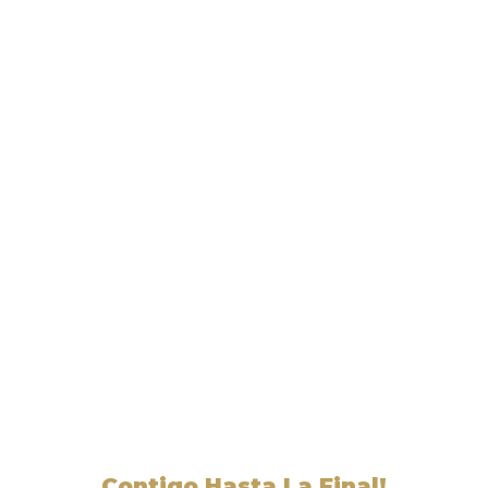
Liga Legal® - Abogados
Cerca De Pioche, NV
Contigo Hasta La Final!