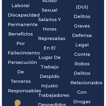
Acoso
Laboral
(DUI)
Sexual
Discapacidad
Delitos
Salarios Y
Permanente
Graves
Horas
Beneficios
Defensa
Represalias
Por
Legal
En El
Fallecimiento
Contra
Lugar De
Persecución
Robos
Trabajo
De
Delitos
Despido
Terceros
Relacionados
Injusto
Responsables
Con
Trabajadores
Drogas
Despedidos