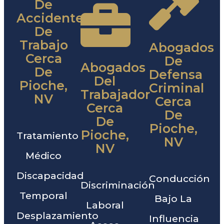
De
Accidentes
De
Trabajo
Abogados
Cerca
De
Abogados
De
Defensa
Del
Pioche,
Criminal
Trabajador
NV
Cerca
Cerca
De
De
Pioche,
Pioche,
Tratamiento
NV
NV
Médico
Discapacidad
Conducción
Discriminación
Temporal
Bajo La
Laboral
Desplazamiento
Influencia