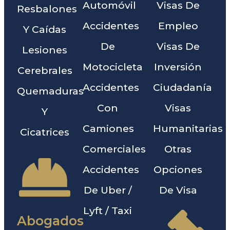
Automóvil
Visas De
Resbalones
Accidentes
Empleo
Y Caídas
De
Visas De
Lesiones
Motocicleta
Inversión
Cerebrales
Accidentes
Ciudadanía
Quemaduras
Con
Visas
Y
Camiones
Humanitarias
Cicatrices
Comerciales
Otras
Accidentes
Opciones
De Uber /
De Visa
Lyft / Taxi
Abogados