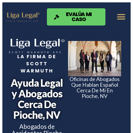
Nota:
este
sitio
EVALÚA MI
CASO
web
incluye
un
sistema
de
accesibilidad.
LA FIRMA DE
SCOTT
WARMUTH
Oficinas de Abogados
Ayuda Legal
Que Hablan Español
Cerca De Mi En
y Abogados
Pioche, NV
Cerca De
Pioche, NV
Abogados de
Accidentes Pioche