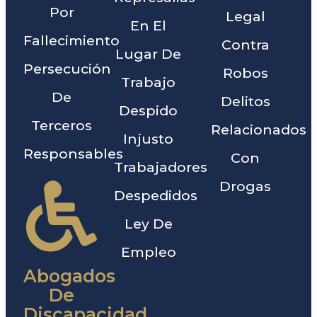
Por
Legal
En El
Fallecimiento
Contra
Lugar De
Persecución
Robos
Trabajo
De
Delitos
Despido
Terceros
Relacionados
Injusto
Responsables
Con
Trabajadores
Drogas
Despedidos
Ley De
Empleo
Abogados
De
Discapacidad