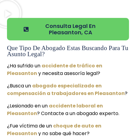
Consulta Legal En
Pleasanton, CA
Que Tipo De Abogado Estas Buscando Para Tu
Asunto Legal?
¿Ha sufrido un
accidente de tráfico en
Pleasanton
y necesita asesoría legal?
¿Busca un
abogado especializado en
compensación a trabajadores en Pleasanton
?
¿Lesionado en un
accidente laboral en
Pleasanton
? Contacte a un abogado experto.
¿Fue víctima de un
choque de auto en
Pleasanton
y no sabe qué hacer?