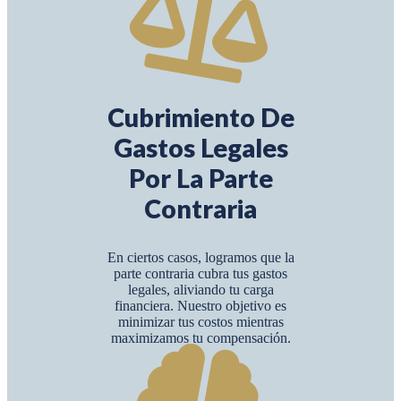
Cubrimiento De
Gastos Legales
Por La Parte
Contraria
En ciertos casos, logramos que la
parte contraria cubra tus gastos
legales, aliviando tu carga
financiera. Nuestro objetivo es
minimizar tus costos mientras
maximizamos tu compensación.