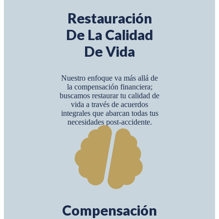
Restauración
De La Calidad
De Vida
Nuestro enfoque va más allá de
la compensación financiera;
buscamos restaurar tu calidad de
vida a través de acuerdos
integrales que abarcan todas tus
necesidades post-accidente.
Compensación