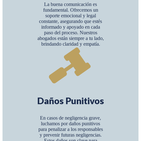
La buena comunicación es
fundamental. Ofrecemos un
soporte emocional y legal
constante, asegurando que estés
informado y apoyado en cada
paso del proceso. Nuestros
abogados están siempre a tu lado,
brindando claridad y empatía.
Daños Punitivos
En casos de negligencia grave,
luchamos por daños punitivos
para penalizar a los responsables
y prevenir futuras negligencias.
Estos daños son clave para