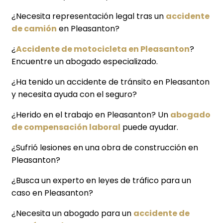
¿Necesita representación legal tras un
accidente
de camión
en Pleasanton?
¿
Accidente de motocicleta en Pleasanton
?
Encuentre un abogado especializado.
¿Ha tenido un accidente de tránsito en Pleasanton
y necesita ayuda con el seguro?
¿Herido en el trabajo en Pleasanton? Un
abogado
de compensación laboral
puede ayudar.
¿Sufrió lesiones en una obra de construcción en
Pleasanton?
¿Busca un experto en leyes de tráfico para un
caso en Pleasanton?
¿Necesita un abogado para un
accidente de