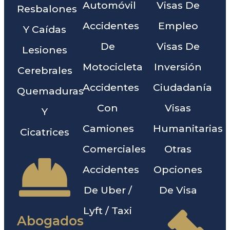
Automóvil
Visas De
Resbalones
Accidentes
Empleo
Y Caídas
De
Visas De
Lesiones
Motocicleta
Inversión
Cerebrales
Accidentes
Ciudadanía
Quemaduras
Con
Visas
Y
Camiones
Humanitarias
Cicatrices
Comerciales
Otras
Accidentes
Opciones
De Uber /
De Visa
Lyft / Taxi
Abogados