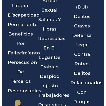
Acoso
Laboral
(DUI)
Sexual
Discapacidad
Delitos
Salarios Y
Permanente
Graves
Horas
Beneficios
Defensa
Represalias
Por
Legal
En El
Fallecimiento
Contra
Lugar De
Persecución
Robos
Trabajo
De
Delitos
Despido
Terceros
Relacionados
Injusto
Responsables
Con
Trabajadores
Drogas
Despedidos