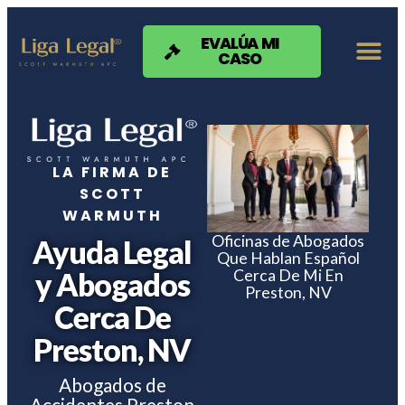
Nota:
este
sitio
EVALÚA MI
CASO
web
incluye
un
sistema
de
accesibilidad.
LA FIRMA DE
SCOTT
WARMUTH
Oficinas de Abogados
Ayuda Legal
Que Hablan Español
Cerca De Mi En
y Abogados
Preston, NV
Cerca De
Preston, NV
Abogados de
Accidentes Preston