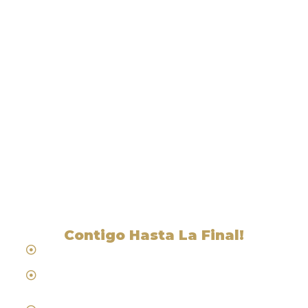
Liga Legal® - Abogados
Cerca De Preston, NV
Contigo Hasta La Final!
Hablamos Español
Desde 1984
Abogados de Laboral, Trabajo y