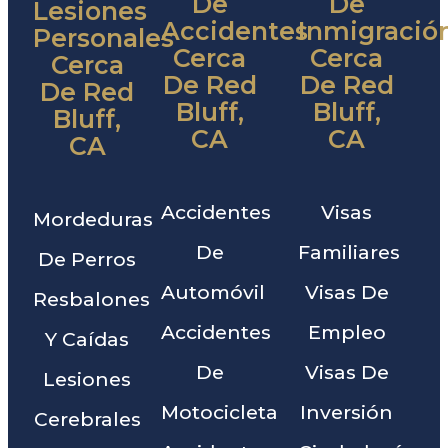
De
De
Lesiones
Accidentes
Inmigració
Personales
Cerca
Cerca
Cerca
De Red
De Red
De Red
Bluff,
Bluff,
Bluff,
CA
CA
CA
Accidentes
Visas
Mordeduras
De
Familiares
De Perros
Automóvil
Visas De
Resbalones
Accidentes
Empleo
Y Caídas
De
Visas De
Lesiones
Motocicleta
Inversión
Cerebrales