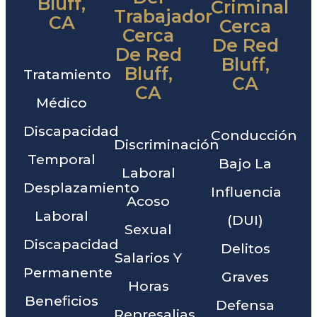
Bluff,
Criminal
Trabajador
CA
Cerca
Cerca
De Red
De Red
Bluff,
Bluff,
Tratamiento
CA
CA
Médico
Discapacidad
Conducción
Discriminación
Temporal
Bajo La
Laboral
Desplazamiento
Influencia
Acoso
Laboral
(DUI)
Sexual
Discapacidad
Delitos
Salarios Y
Permanente
Graves
Horas
Beneficios
Defensa
Represalias