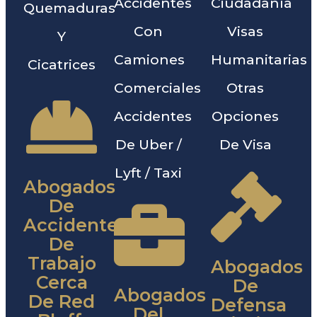
Accidentes
Ciudadanía
Quemaduras
Con
Visas
Y
Camiones
Humanitarias
Cicatrices
Comerciales
Otras
Accidentes
Opciones
De Uber /
De Visa
Lyft / Taxi
Abogados
De
Accidentes
De
Trabajo
Abogados
Cerca
De
Abogados
De Red
Defensa
Del