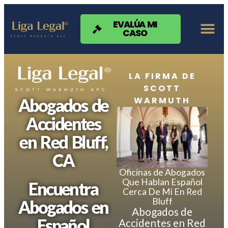
Nota:
este
sitio
EVALÚA MI
CASO
web
incluye
un
sistema
de
LA FIRMA DE
accesibilidad.
SCOTT
WARMUTH
Abogados de
Accidentes
en Red Bluff,
CA
Oficinas de Abogados
Que Hablan Español
Encuentra
Cerca De Mi En Red
Bluff
Abogados en
Abogados de
Español
Accidentes en Red