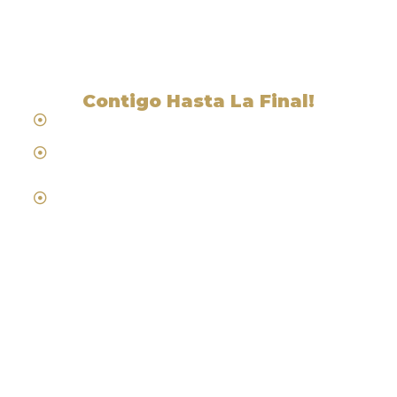
Bluff, CA
Contigo Hasta La Final!
Hablamos Español
Desde 1984
Abogados de Laboral, Trabajo y
Compensacion al Trabajador