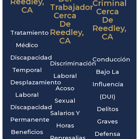
Reedley,
Criminal
Trabajador
CA
Cerca
Cerca
De
De
Reedley,
Reedley,
Tratamiento
CA
CA
Médico
Discapacidad
Conducción
Discriminación
Temporal
Bajo La
Laboral
Desplazamiento
Influencia
Acoso
Laboral
(DUI)
Sexual
Discapacidad
Delitos
Salarios Y
Permanente
Graves
Horas
Beneficios
Defensa
Represalias