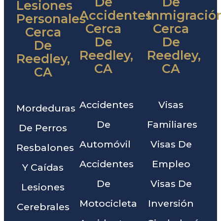
De
De
Lesiones
Accidentes
Inmigració
Personales
Cerca
Cerca
Cerca
De
De
De
Reedley,
Reedley,
Reedley,
CA
CA
CA
Accidentes
Visas
Mordeduras
De
Familiares
De Perros
Automóvil
Visas De
Resbalones
Accidentes
Empleo
Y Caídas
De
Visas De
Lesiones
Motocicleta
Inversión
Cerebrales