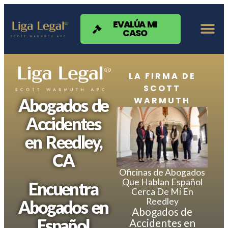
Nota:
este
sitio
EVALÚA MI
CASO
web
incluye
un
sistema
de
LA FIRMA DE
accesibilidad.
SCOTT
WARMUTH
Abogados de
Accidentes
en Reedley,
CA
Oficinas de Abogados
Que Hablan Español
Encuentra
Cerca De Mi En
Reedley
Abogados en
Abogados de
Español
Accidentes en