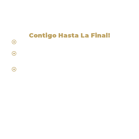
CA
Contigo Hasta La Final!
Hablamos Español
Desde 1984
Abogados de Laboral, Trabajo y
Compensacion al Trabajador