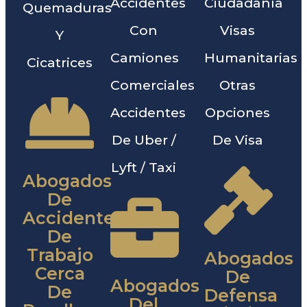
Accidentes
Ciudadanía
Quemaduras
Con
Visas
Y
Camiones
Humanitarias
Cicatrices
Comerciales
Otras
Accidentes
Opciones
De Uber /
De Visa
Lyft / Taxi
Abogados
De
Accidentes
De
Trabajo
Abogados
Cerca
De
Abogados
De
Defensa
Del