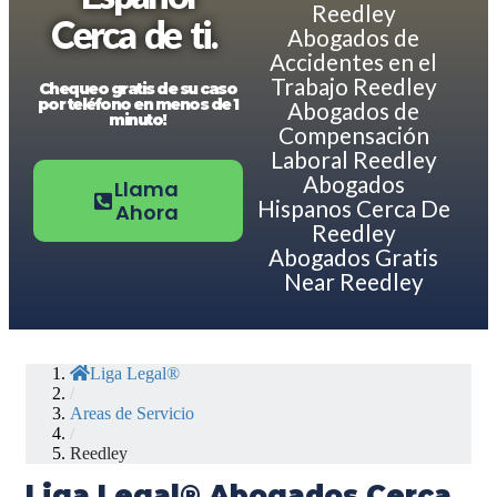
Reedley
Cerca de ti.
Abogados de
Accidentes en el
Trabajo Reedley
Chequeo gratis de su caso
por teléfono en menos de 1
Abogados de
minuto!
Compensación
Laboral Reedley
Abogados
Llama
Hispanos Cerca De
Ahora
Reedley
Abogados Gratis
Near Reedley
Liga Legal®
/
Areas de Servicio
/
Reedley
Liga Legal® Abogados Cerca