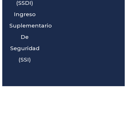
(SSDI)
Ingreso
Suplementario
De
Seguridad
(SSI)
Liga Legal® - Barra De
Abogados Cerca De Reedley,