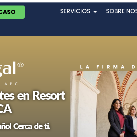
SERVICIOS
SOBRE NO
 CASO
LA FIRMA 
es en Resort
 CA
ol Cerca de ti.