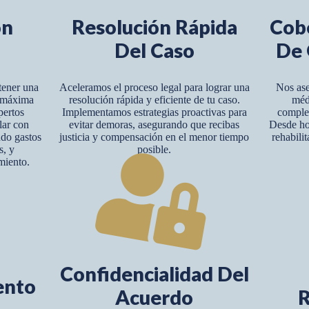
ón
Resolución Rápida
Cob
Del Caso
De 
tener una
Aceleramos el proceso legal para lograr una
Nos ase
y máxima
resolución rápida y eficiente de tu caso.
méd
pertos
Implementamos estrategias proactivas para
complet
lar con
evitar demoras, asegurando que recibas
Desde hos
ndo gastos
justicia y compensación en el menor tiempo
rehabili
s, y
posible.
miento.
Confidencialidad Del
ento
Acuerdo
R