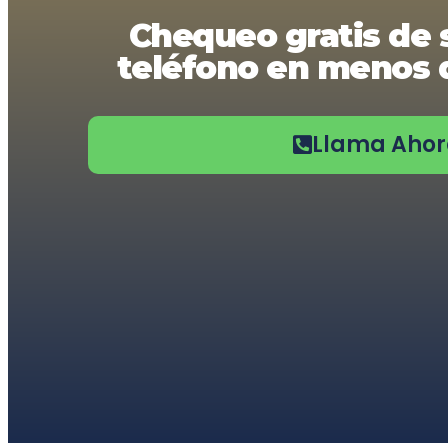
usando
Chequeo gratis de 
un
lector
teléfono en menos d
de
pantalla;
Presione
Control-
F10
Llama Aho
para
abrir
un
menú
de
accesibilidad.