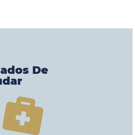
gados De
udar